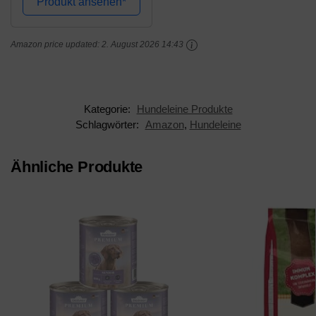
Produkt ansehen*
Verwendung mit
Paracord 550
Amazon price updated:
2. August 2026 14:43
Hundeleine, Karabiner
mit...
Kategorie:
Hundeleine Produkte
Schlagwörter:
Amazon
,
Hundeleine
Ähnliche Produkte