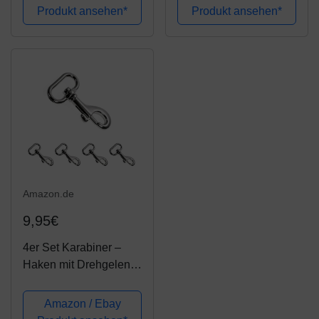
Stahl – Karbiner 90mm,
Fahrradleine mit
Produkt ansehen*
Produkt ansehen*
für Paracord 550
Quicklock und
Hundeleine, Karabiner
Abstandhalter, 37.5 cm,
mit...
Edelstahl
Amazon.de
9,95€
4er Set Karabiner –
Haken mit Drehgelenk
für Hundehalsband,
robuster legierter Stahl
Amazon / Ebay
– Karabiner 58mm,