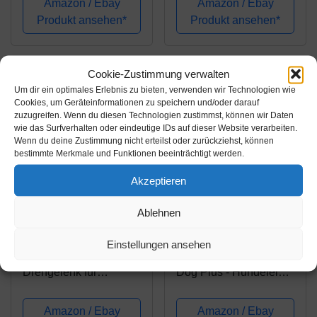
Amazon / Ebay
Amazon / Ebay
gepolstertem Nylon-
Karabiner - Echtleder
Produkt ansehen*
Produkt ansehen*
Griff (L-4*4.0mm,
Leine mehrfach
Schwarz)
verstellbar (Für
grössere Hunde
Cookie-Zustimmung verwalten
(12mm))
Um dir ein optimales Erlebnis zu bieten, verwenden wir Technologien wie
Cookies, um Geräteinformationen zu speichern und/oder darauf
zuzugreifen. Wenn du diesen Technologien zustimmst, können wir Daten
wie das Surfverhalten oder eindeutige IDs auf dieser Website verarbeiten.
Wenn du deine Zustimmung nicht erteilst oder zurückziehst, können
bestimmte Merkmale und Funktionen beeinträchtigt werden.
Akzeptieren
Amazon.de
Amazon.de
Ablehnen
12,95€
56,61€
Einstellungen ansehen
Karabiner – Haken mit
dobar 62000 Walky
Drehgelenk für
Dog Plus - Hundeleine
Hundehalsband im 4er
aus Edelstahl mit
Set, robuster, legierter
Dreifach-Rückdämpfer,
Amazon / Ebay
Amazon / Ebay