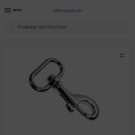
tolleraussie.de
MENU
Suchen
Start
Hundeleine Produkte
4er Set Karabiner – Haken mit Drehgelenk für Hundehalsband, robuster legierter Stahl – Karabiner 58mm, Verwendung mit Paracord 550 Hundeleine, Karabiner mit Drehkopf, Farbe chrom silber, Marke Ganzoo
/
/