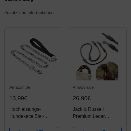
Zusätzliche Informationen
Amazon.de
Amazon.de
13,99€
26,90€
Hochleistungs-
Jack & Russell
Hundekette Blei-
Premium Leder
Haustier verchromt
Hundeleine Dora 2,0m
Metall-Leine mit
- Hunde Lederleine mit