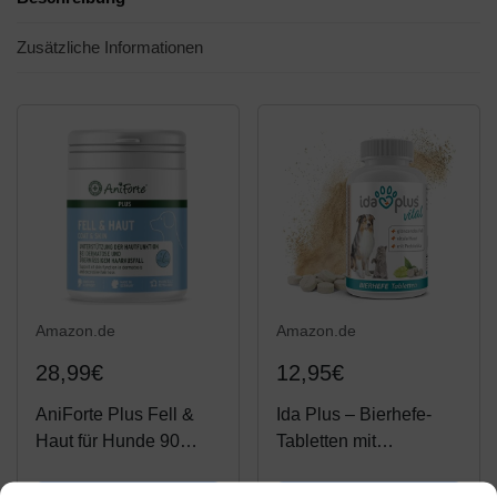
Zusätzliche Informationen
Amazon.de
Amazon.de
28,99€
12,95€
AniForte Plus Fell &
Ida Plus – Bierhefe-
Haut für Hunde 90
Tabletten mit
Tabletten - bei
Sollbruchstelle –
Dermatose &
optimale Pflege für