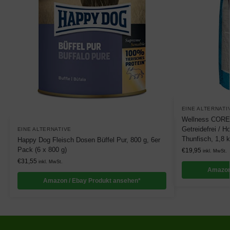
EINE ALTERNATI
Wellness CORE 
Getreidefrei / H
EINE ALTERNATIVE
Thunfisch, 1,8 
Happy Dog Fleisch Dosen Büffel Pur, 800 g, 6er
Pack (6 x 800 g)
€
19,95
inkl. MwSt.
€
31,55
inkl. MwSt.
Amazon
Amazon / Ebay Produkt ansehen*