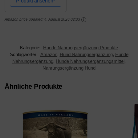
Produkt ansehen*
Unterstützt wichtige
Nervenfunktionen.120
Amazon price updated:
4. August 2026 02:33
Stück (4...
Kategorie:
Hunde Nahrungsergänzung Produkte
Schlagwörter:
Amazon
,
Hund Nahrungsergänzung
,
Hunde
Nahrungsergänzung
,
Hunde Nahrungsergänzungsmittel
,
Nahrungsergänzung Hund
Ähnliche Produkte