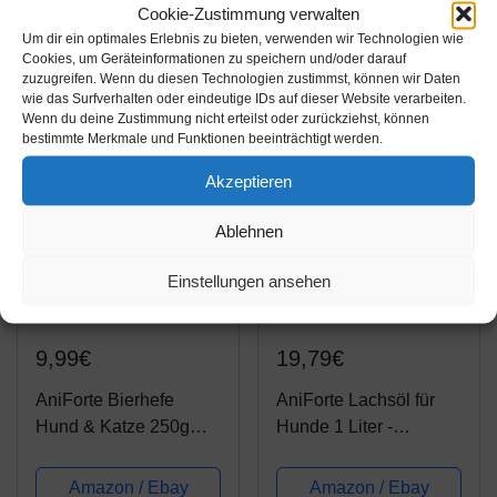
Amazon / Ebay
Amazon / Ebay
Cookie-Zustimmung verwalten
Haarausfall, MSM,
glänzendes Fell &
Produkt ansehen*
Produkt ansehen*
Um dir ein optimales Erlebnis zu bieten, verwenden wir Technologien wie
Biotin zur
kräftige Haut - reich an
Cookies, um Geräteinformationen zu speichern und/oder darauf
Unterstützung der
B-Vitaminen,
zuzugreifen. Wenn du diesen Technologien zustimmst, können wir Daten
wie das Surfverhalten oder eindeutige IDs auf dieser Website verarbeiten.
Hautfunktion,
Mineralien &
Wenn du deine Zustimmung nicht erteilst oder zurückziehst, können
Präbiotika bei
Spurenelementen...
bestimmte Merkmale und Funktionen beeinträchtigt werden.
Fellproblemen,...
Akzeptieren
Ablehnen
Einstellungen ansehen
Amazon.de
Amazon.de
9,99€
19,79€
AniForte Bierhefe
AniForte Lachsöl für
Hund & Katze 250g
Hunde 1 Liter -
Pulver - Glänzendes &
Kaltgepresst mit
kräftiges Fell, Vitale
Omega 3 und Omega 6
Amazon / Ebay
Amazon / Ebay