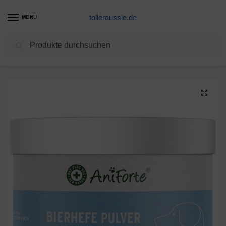
tolleraussie.de
MENU
Suchen
Start
Hunde Nahrungsergänzung Produkte
AniForte Bierhefe Hund & Katze 250g Pulver – Glänzendes & kräftiges Fell, Vitale Haut, Biotin & Vitamin B für Hunde & Katzen, Mineralien & Spurenelemente, Allgemeine Stärkung & Förderung der Kondition
/
/