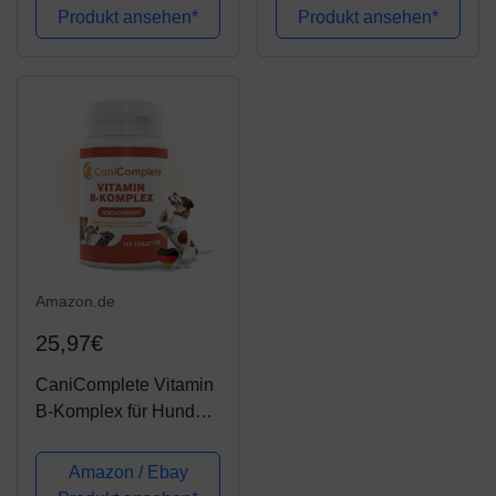
Haut, Biotin & Vitamin
Fettsäuren, Premium
Produkt ansehen*
Produkt ansehen*
B für Hunde & Katzen,
Fischöl für Welpen,
Mineralien &
Adult, Senior, Ohne
Spurenelemente,...
Zusätze, Barf...
Amazon.de
25,97€
CaniComplete Vitamin
B-Komplex für Hunde,
Katzen: B1, B2, B3, B5,
B6, B9, B12, K3,
Amazon / Ebay
Calcium, Folsäure.