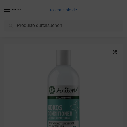
tolleraussie.de
MENU
Suchen
Start
Hundepflege Produkte
AniForte Fellharmonie Conditioner für Hunde 200ml – Natürlicher Hundeconditioner, Kokosöl Extrakt, Conditioner Hund, Hunde Conditioner, spülung für Hunde, Dog Conditioner, Hunde Shampoo Conditioner
/
/