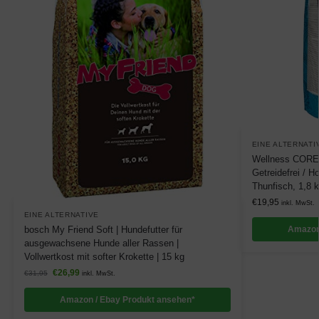
EINE ALTERNATI
Wellness CORE 
Getreidefrei / H
Thunfisch, 1,8 
€
19,95
inkl. MwSt.
EINE ALTERNATIVE
bosch My Friend Soft | Hundefutter für
Amazon
ausgewachsene Hunde aller Rassen |
Vollwertkost mit softer Krokette | 15 kg
€
26,99
€
31,95
inkl. MwSt.
Amazon / Ebay Produkt ansehen*