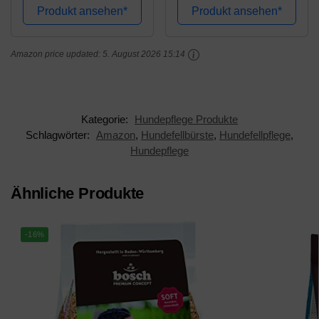
& Haut, Fellspray,
Kleine - große Tiere I
Produkt ansehen*
Produkt ansehen*
Fellpflege Spray für
Abgerundete Zinken I +
glänzendes Fell,
Gratis Pflegehandbuch
Amazon price updated:
5. August 2026 15:14
Entfilzung,...
Kategorie:
Hundepflege Produkte
Schlagwörter:
Amazon
,
Hundefellbürste
,
Hundefellpflege
,
Hundepflege
Ähnliche Produkte
-16%