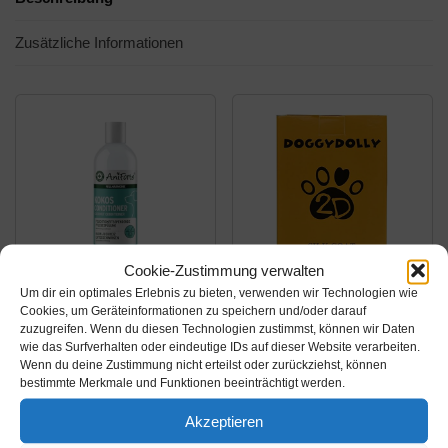
Zusätzliche Informationen
Cookie-Zustimmung verwalten
Um dir ein optimales Erlebnis zu bieten, verwenden wir Technologien wie
Amazon.de
Amazon.de
Cookies, um Geräteinformationen zu speichern und/oder darauf
zuzugreifen. Wenn du diesen Technologien zustimmst, können wir Daten
17,99€
18,30€
wie das Surfverhalten oder eindeutige IDs auf dieser Website verarbeiten.
Wenn du deine Zustimmung nicht erteilst oder zurückziehst, können
AniForte Fellharmonie
EHASO Doggy Dolly
bestimmte Merkmale und Funktionen beeinträchtigt werden.
Conditioner für Hunde
PS001 Silk Coat
Akzeptieren
200ml - Natürlicher
Fellpflege aus Flüssig
Hundeconditioner,