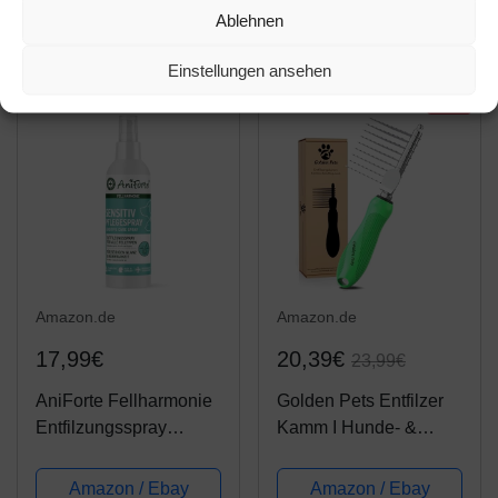
Amazon / Ebay
Amazon / Ebay
Ablehnen
Kokosöl Extrakt,
Produkt ansehen*
Produkt ansehen*
Conditioner Hund,
Einstellungen ansehen
Hunde Conditioner,
spülung für Hunde,...
-15%
Amazon.de
Amazon.de
17,99€
20,39€
23,99€
AniForte Fellharmonie
Golden Pets Entfilzer
Entfilzungsspray
Kamm I Hunde- &
Hunde & Katzen 200ml
Katzenbürste mittel bis
- Sanfte Pflege für Fell
langhaar geeignet I
Amazon / Ebay
Amazon / Ebay