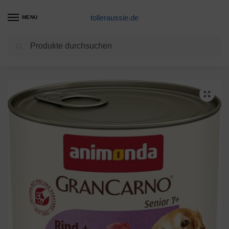
tolleraussie.de
MENU
Suchen
Start
Hundenassfutter Produkte
animonda GranCarno Hundefutter Senior, Nassfutter für ältere Hunde ab 7 Jahren, Rind + Lamm, 6 x 800 g
/
/