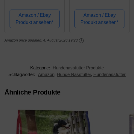
Nassfutter für ältere
Hochmoor, 6 x 800 g
Hunde ab 7 Jahren,
(4,8 kg)
Amazon / Ebay
Amazon / Ebay
Rind + Lamm, 6 x 800
Produkt ansehen*
Produkt ansehen*
g
Amazon price updated:
4. August 2026 19:23
Kategorie:
Hundenassfutter Produkte
Schlagwörter:
Amazon
,
Hunde Nassfutter
,
Hundenassfutter
Ähnliche Produkte