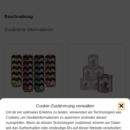
Beschreibung
Zusätzliche Informationen
Amazon.de
Amazon.de
Cookie-Zustimmung verwalten
Um dir ein optimales Erlebnis zu bieten, verwenden wir Technologien wie
35,99€
14,94€
Cookies, um Geräteinformationen zu speichern und/oder darauf
zuzugreifen. Wenn du diesen Technologien zustimmst, können wir Daten
animonda Vom
Dehner Premium
wie das Surfverhalten oder eindeutige IDs auf dieser Website verarbeiten.