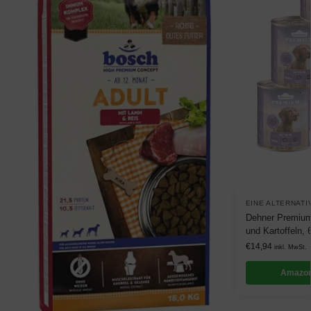
EINE ALTERNATI
Dehner Premium
und Kartoffeln, 
€
14,94
inkl. MwSt.
Amazon