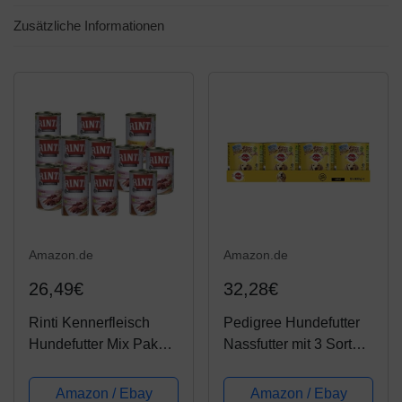
Zusätzliche Informationen
Amazon.de
Amazon.de
26,49€
32,28€
Rinti Kennerfleisch
Pedigree Hundefutter
Hundefutter Mix Paket
Nassfutter mit 3 Sorten
12 x 400g Dose
Geflügel in Pastete, 12
Dosen (12 x 800g)
Amazon / Ebay
Amazon / Ebay