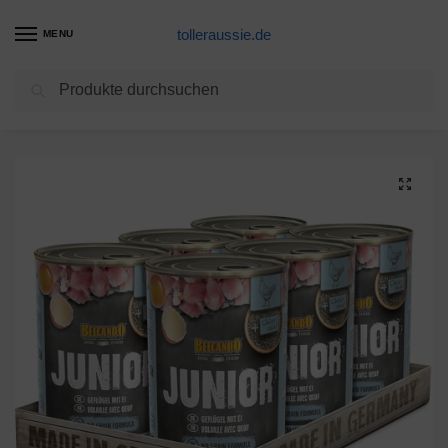
tolleraussie.de
MENU
Suchen
Start
Eine Alternative
Belcando Super Premium [6er Multipack] | Nassfutter für Hunde | Feuchtfutter Dose | Alleinfutter für Hunde Aller Rassen (Junior Geflügel & Ei, 400 g)
/
/