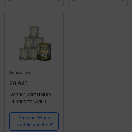
Amazon.de
20,94€
Dehner Best Nature
Hundefutter Adult,
Huhn und Kaninchen
mit Nudeln, 6 x 800 g
Amazon / Ebay
(4.8 kg)
Produkt ansehen*