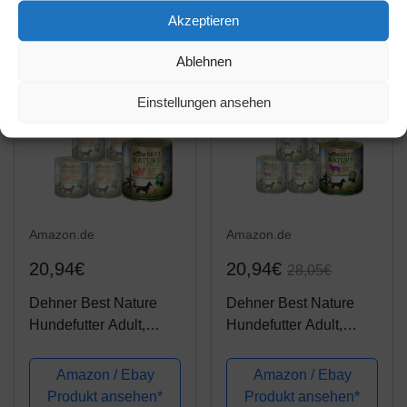
Produkt ansehen*
Produkt ansehen*
Hunde Aller Rassen
Akzeptieren
(Junior Geflügel & Ei,
400 g)
Ablehnen
-25%
Einstellungen ansehen
Amazon.de
Amazon.de
20,94€
20,94€
28,05€
Dehner Best Nature
Dehner Best Nature
Hundefutter Adult,
Hundefutter Adult,
Lachs und Geflügel mit
Lamm und Kartoffeln
Reis, 6 x 800 g (4.8 kg)
mit Petersilie, 6 x 800 g
Amazon / Ebay
Amazon / Ebay
(4.8 kg)
Produkt ansehen*
Produkt ansehen*