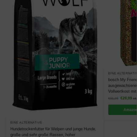
EINE ALTERNATI
bosch My Friend 
ausgewachsene 
Vollwertkost mit
€
26,99
€
31,95
ink
Amazon
EINE ALTERNATIVE
Hundetrockenfutter für Welpen und junge Hunde,
große und sehr große Rassen, hoher