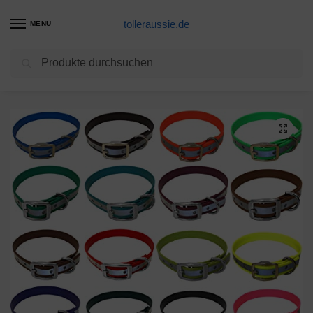
tolleraussie.de
MENU
Suchen
Start
Hunde Zubehör Produkte
bio-leine Hundehalsband personalisiert aus Biothane – Halsband für kleine und große Hunde I Hundehalsbänder in vielen Größen und Farben
/
/