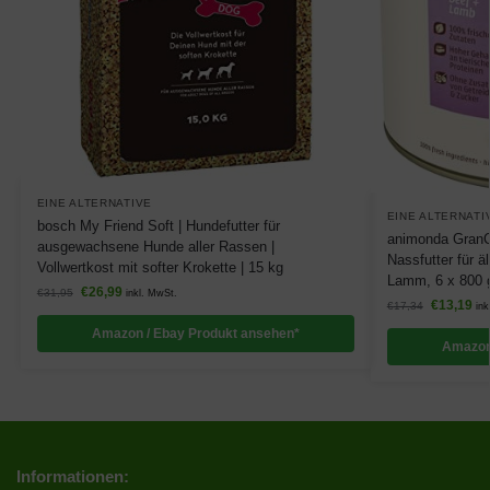
EINE ALTERNATIVE
EINE ALTERNATI
bosch My Friend Soft | Hundefutter für
animonda GranCa
ausgewachsene Hunde aller Rassen |
Nassfutter für ä
Vollwertkost mit softer Krokette | 15 kg
Lamm, 6 x 800 
€
26,99
€
31,95
inkl. MwSt.
€
13,19
€
17,34
ink
Amazon / Ebay Produkt ansehen*
Amazon
Informationen: