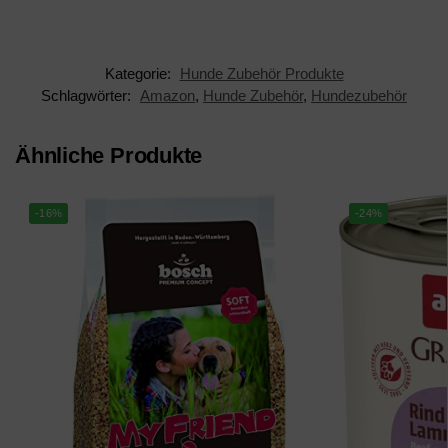
olle Geschenkidee für
Farben
Hundebesitzer
Kategorie:
Hunde Zubehör Produkte
Schlagwörter:
Amazon
,
Hunde Zubehör
,
Hundezubehör
Ähnliche Produkte
-16%
-24%