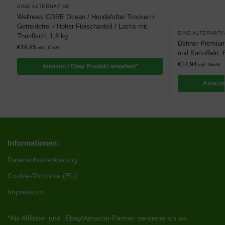
EINE ALTERNATIVE
Wellness CORE Ocean / Hundefutter Trocken /
Getreidefrei / Hoher Fleischanteil / Lachs mit
EINE ALTERNATI
Thunfisch, 1,8 kg
Dehner Premium
€
19,95
inkl. MwSt.
und Kartoffeln, 
€
14,94
inkl. MwSt.
Amazon / Ebay Produkt ansehen*
Amazon
Informationen:
Datenschutzerklärung
Cookie-Richtlinie (EU)
Impressum
*Als Affiliate- und -Ebay/Amazon-Partner verdiene ich an