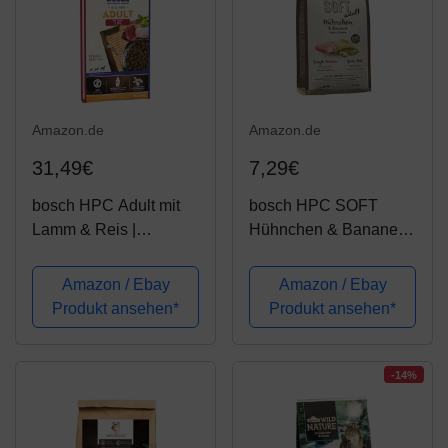
Amazon.de
Amazon.de
31,49€
7,29€
bosch HPC Adult mit
bosch HPC SOFT
Lamm & Reis |
Hühnchen & Banane |
Hundetrockenfutter für
halbfeuchtes
ausgewachsene
Hundefutter für
Amazon / Ebay
Amazon / Ebay
Hunde aller Rassen, 1
ausgewachsene
Produkt ansehen*
Produkt ansehen*
x 15 kg
Hunde aller Rassen |
Single Protein | Grain
Free, 1 x 1 kg
-14%