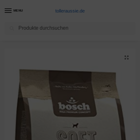
tolleraussie.de
MENU
Suchen
Start
Hundetrockenfutter Produkte
bosch HPC SOFT Hühnchen & Banane | halbfeuchtes Hundefutter für ausgewachsene Hunde aller Rassen | Single Protein | Grain Free, 1 x 1 kg
/
/