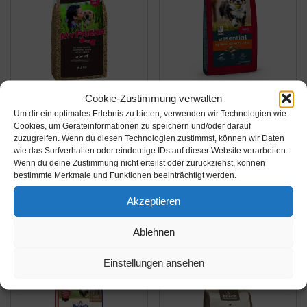
Cookie-Zustimmung verwalten
Amazon.de
Amazon.de
Um dir ein optimales Erlebnis zu bieten, verwenden wir Technologien wie
26,99€
35,99€
31,95€
Cookies, um Geräteinformationen zu speichern und/oder darauf
zuzugreifen. Wenn du diesen Technologien zustimmst, können wir Daten
bosch My Friend Soft |
MERA essential
wie das Surfverhalten oder eindeutige IDs auf dieser Website verarbeiten.
Wenn du deine Zustimmung nicht erteilst oder zurückziehst, können
Hundefutter für
Hundefutter > Softdiner
bestimmte Merkmale und Funktionen beeinträchtigt werden.
ausgewachsene
< Für ausgewachsene
Hunde aller Rassen |
Hunde mit hohem
Akzeptieren
Amazon / Ebay
Amazon / Ebay
Vollwertkost mit softer
Aktivitätsniveau - Mix-
Produkt ansehen*
Produkt ansehen*
Ablehnen
Krokette | 15 kg
Menü Trockenfutter mit
Geflügel - Ohne Zucker
Einstellungen ansehen
&...