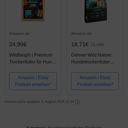
Amazon.de
Amazon.de
24,99€
18,71€
21,99€
Wildfang® | Premium
Dehner Wild Nature
Trockenfutter für Hunde
Hundetrockenfutter
| natürliches
Adult, Auwald, 4 kg
Hundefutter,
Amazon / Ebay
Amazon / Ebay
getreidefrei und ohne
Produkt ansehen*
Produkt ansehen*
künstliche Zusatzstoffe
… (Lachs mit
Amazon price updated:
3. August 2026 11:34
Süsskartoffel &
Gemüse, 2 kg)
Kategorie:
Hundetrockenfutter Produkte