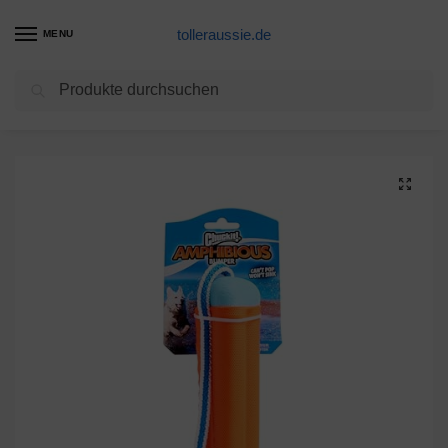
tolleraussie.de
MENU
Suchen
Start
Hundespielzeug Produkte
Chuckit! CH183101 Amphibious Bumper Small
/
/