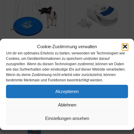
Cookie-Zustimmung verwalten
Amazon.de
Amazon.de
Um dir ein optimales Erlebnis zu bieten, verwenden wir Technologien wie
15,82€
16,79€
Cookies, um Geräteinformationen zu speichern und/oder darauf
zuzugreifen. Wenn du diesen Technologien zustimmst, können wir Daten
Karlie GmbH
Karlie 521729
wie das Surfverhalten oder eindeutige IDs auf dieser Website verarbeiten.
Wenn du deine Zustimmung nicht erteilst oder zurückziehst, können
Wasserfontäne
Wasserfontaine
bestimmte Merkmale und Funktionen beeinträchtigt werden.
Splashy Matte Hund
Splashy 25, 5 X 18 X 8
Spielzeug
cm Weiss Blau
Akzeptieren
Amazon / Ebay
Amazon / Ebay
Hundespielzeug
Produkt ansehen*
Produkt ansehen*
Sommer Wasser
Ablehnen
Einstellungen ansehen
-7%