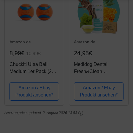
Amazon.de
Amazon.de
8,99€
24,95€
10,99€
Chuckit! Ultra Ball
Medidog Dental
Medium 1er Pack (2
Fresh&Clean
Bälle)
Dentalspray für Hunde
und Katzen zur
Amazon / Ebay
Amazon / Ebay
Zahnpflege und
Produkt ansehen*
Produkt ansehen*
Zahnreinigung I
Zahnpflege Hunde für
Amazon price updated:
2. August 2026 13:53
frischen Atem I
Zahnsteinentferner