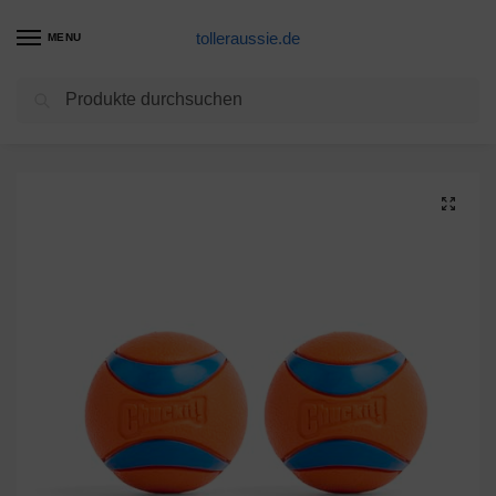
tolleraussie.de
MENU
Suchen
Start
Hundespielzeug Produkte
Chuckit! Ultra Ball Medium 1er Pack (2 Bälle)
/
/