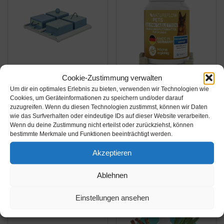
Cookie-Zustimmung verwalten
Amazon.de
Amazon.de
Um dir ein optimales Erlebnis zu bieten, verwenden wir Technologien wie
12,79€
29,95€
13,49€
39,95€
Cookies, um Geräteinformationen zu speichern und/oder darauf
zuzugreifen. Wenn du diesen Technologien zustimmst, können wir Daten
Trixie 32012 Dog
Gelenktabletten für
wie das Surfverhalten oder eindeutige IDs auf dieser Website verarbeiten.
Wenn du deine Zustimmung nicht erteilst oder zurückziehst, können
Activity Poker Box 1,
Hunde - mit
bestimmte Merkmale und Funktionen beeinträchtigt werden.
31 × 31 cm ,blau
Grünlippmuschel, MSM
und Teufelskralle -
Akzeptieren
Amazon / Ebay
Amazon / Ebay
Hohe Akzeptanz beim
Produkt ansehen*
Produkt ansehen*
Hund da keine Kapseln
Ablehnen
- 100 Tabletten für bis
Einstellungen ansehen
zu 6 Monate - In...
-18%