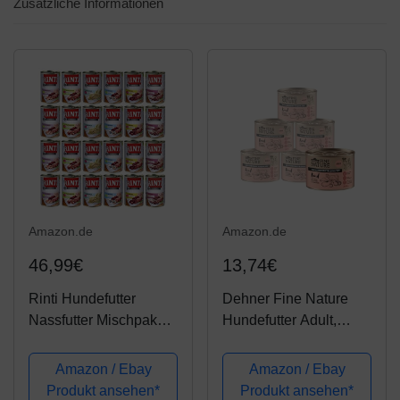
Zusätzliche Informationen
Amazon.de
Amazon.de
46,99€
13,74€
Rinti Hundefutter
Dehner Fine Nature
Nassfutter Mischpaket
Hundefutter Adult,
Multipack 2 (24x400g)
Lebensmittelqualität,
Rind, 6 x 200 g (1,2 kg)
Amazon / Ebay
Amazon / Ebay
Produkt ansehen*
Produkt ansehen*