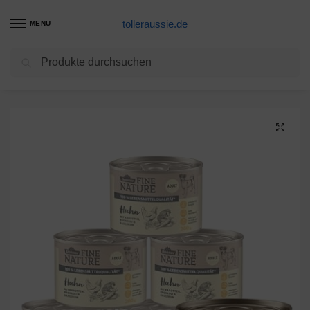
tolleraussie.de
MENU
Suchen
Start
Hundenassfutter Produkte
Dehner Fine Nature Hundefutter Adult, Lebensmittelqualität, Huhn, 6 x 200 g (1,2 kg)
/
/