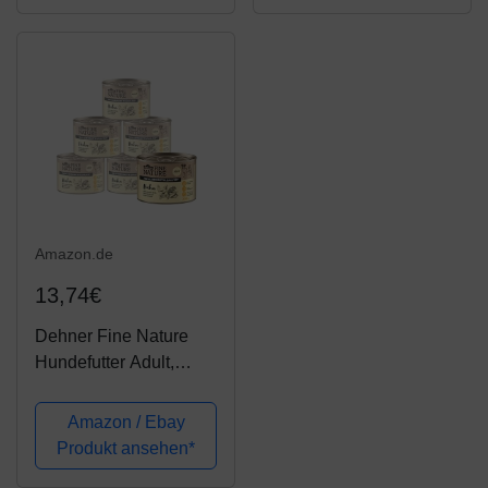
geeignet frei von
billigen Füllstoffen...
Amazon.de
13,74€
Dehner Fine Nature
Hundefutter Adult,
Lebensmittelqualität,
Huhn, 6 x 200 g (1,2
Amazon / Ebay
kg)
Produkt ansehen*