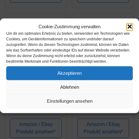
Cookie-Zustimmung verwalten
Um dir ein optimales Erlebnis zu bieten, verwenden wir Technologien wie
Cookies, um Geräteinformationen zu speichern und/oder darauf
zuzugreifen. Wenn du diesen Technologien zustimmst, können wir Daten
wie das Surfverhalten oder eindeutige IDs auf dieser Website verarbeiten.
Wenn du deine Zustimmung nicht erteilst oder zurückziehst, können
bestimmte Merkmale und Funktionen beeinträchtigt werden.
Akzeptieren
Amazon.de
Amazon.de
Ablehnen
39,15€
33,19€
Terra Canis Pferd
Schecker Dogreform,
Einstellungen ansehen
getreidefrei | 12x 200g
Pur, 11-er sensitiv 10 x
Hundenassfutter
410g-Dosen + 1 x 200
g 100% Fleisch pur
Amazon / Ebay
Amazon / Ebay
auch für sehr
Produkt ansehen*
Produkt ansehen*
empfindliche Hunde