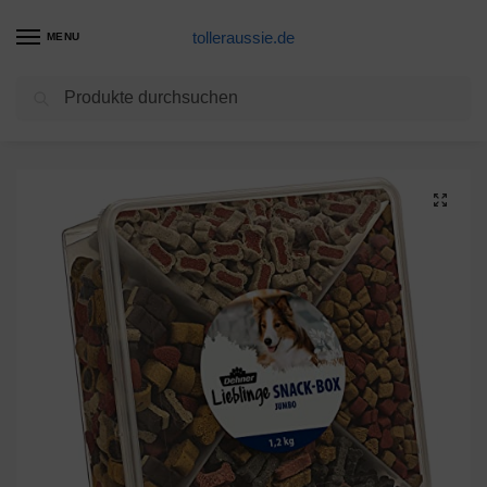
tolleraussie.de
MENU
Suchen
Start
Hunde Leckerlis Produkte
Dehner Hundesnack, Snackbox Jumbo, 4 Sorten-Mix, 1.2 kg
/
/