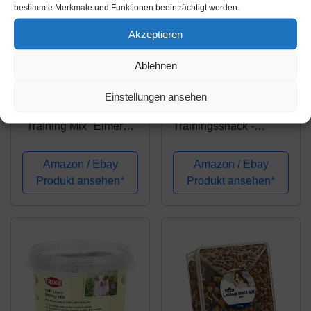
bestimmte Merkmale und Funktionen beeinträchtigt werden.
Akzeptieren
Amazon.de
Amazon.de
Ablehnen
16,59€
17,95€
Einstellungen ansehen
Nobby STARSNACK
George & Bobs
"Training Mix" Eimer
Trainingssnack -
1,800 g
Rinderlunge -1000g |
Kleine Stücke Lunge
Amazon / Ebay
Amazon / Ebay
1x1cm | Made in
Produkt ansehen*
Produkt ansehen*
Germany