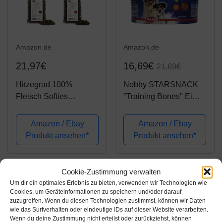
Amazon.de
Amazon.de
21,97€
16,69€
21,69€
Hitzegrad 100%
Nobby STARSNACK
Fleisch Softies
"Training Bones" Eimer
Glutenfreies
1,800 g
Trainingsleckerli für
Amazon / Ebay
Amazon / Ebay
Hunde 4er Pack (4x
Produkt ansehen*
Produkt ansehen*
200g) 200g Kaninchen,
200g Strauß, 200g
Lachs, 200g Gans
Cookie-Zustimmung verwalten
Um dir ein optimales Erlebnis zu bieten, verwenden wir Technologien wie
Cookies, um Geräteinformationen zu speichern und/oder darauf
zuzugreifen. Wenn du diesen Technologien zustimmst, können wir Daten
wie das Surfverhalten oder eindeutige IDs auf dieser Website verarbeiten.
Wenn du deine Zustimmung nicht erteilst oder zurückziehst, können