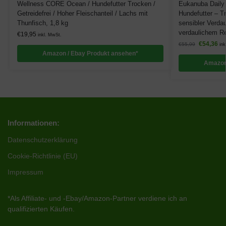
Wellness CORE Ocean / Hundefutter Trocken /
Eukanuba Daily 
Getreidefrei / Hoher Fleischanteil / Lachs mit
Hundefutter – Tr
Thunfisch, 1,8 kg
sensibler Verda
verdaulichem Re
€
19,95
inkl. MwSt.
€
54,36
€
55,99
ink
Amazon / Ebay Produkt ansehen*
Amazon
Informationen:
Datenschutzerklärung
Cookie-Richtlinie (EU)
Impressum
*Als Affiliate- und -Ebay/Amazon-Partner verdiene ich an
qualifizierten Käufen.