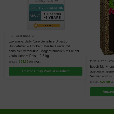
EINE ALTERNATIVE
Eukanuba Daily Care Sensitive Digestion
Hundefutter – Trockenfutter für Hunde mit
sensibler Verdauung, Magenfreundlich mit leicht
verdaulichem Reis, 12,5 kg
EINE ALTERNATI
€
54,36
€
55,99
inkl. MwSt.
bosch My Friend 
ausgewachsene 
Amazon / Ebay Produkt ansehen*
Vollwertkost mit
€
26,99
€
31,95
ink
Amazon