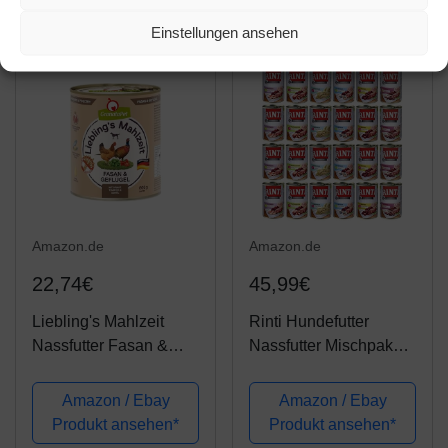
6er Pack (6 x 800 g),
getreidefrei mit extra
Einstellungen ansehen
viel...
Amazon.de
Amazon.de
22,74€
45,99€
Liebling's Mahlzeit
Rinti Hundefutter
Nassfutter Fasan &
Nassfutter Mischpaket
Geflügel, 6er Pack (6 x
Multipack 2 (24x400g)
800 g)
Amazon / Ebay
Amazon / Ebay
Produkt ansehen*
Produkt ansehen*