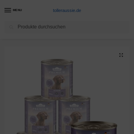
tolleraussie.de
MENU
Suchen
Start
Eine Alternative
Dehner Premium Hundefutter Senior Rind, Lamm und Kartoffeln, 6 x 800 g (4.8 kg)
/
/