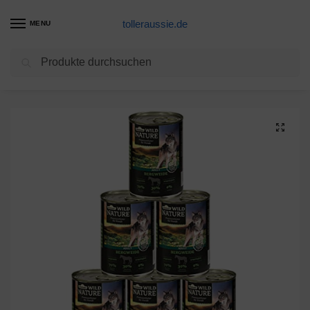
tolleraussie.de
MENU
Suchen
Start
Hundenassfutter Produkte
Dehner Wild Nature Hundefutter Adult, Bergweide, 6 x 400 g (2.4 kg)
/
/