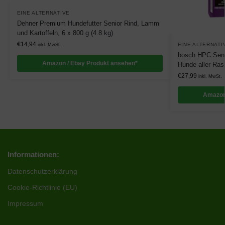
EINE ALTERNATIVE
Dehner Premium Hundefutter Senior Rind, Lamm
und Kartoffeln, 6 x 800 g (4.8 kg)
€
14,94
EINE ALTERNATI
inkl. MwSt.
bosch HPC Senio
Amazon / Ebay Produkt ansehen*
Hunde aller Ras
€
27,99
inkl. MwSt.
Amazon
Informationen:
Datenschutzerklärung
Cookie-Richtlinie (EU)
Impressum