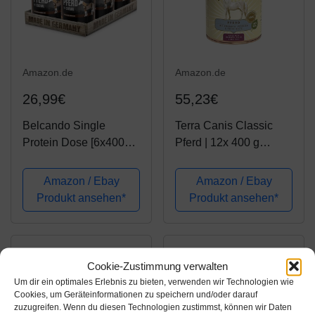
Amazon.de
Amazon.de
26,99€
55,23€
Belcando Single
Terra Canis Classic
Protein Dose [6x400g
Pferd | 12x 400 g
Pferd] | Sortenreines
Hundenassfutter
Nassfutter für Hunde |
Amazon / Ebay
Amazon / Ebay
Monoprotein
Produkt ansehen*
Produkt ansehen*
Feuchtfutter
Cookie-Zustimmung verwalten
Um dir ein optimales Erlebnis zu bieten, verwenden wir Technologien wie
Cookies, um Geräteinformationen zu speichern und/oder darauf
zuzugreifen. Wenn du diesen Technologien zustimmst, können wir Daten