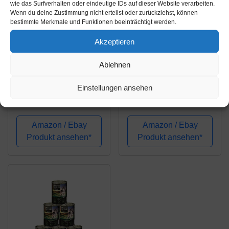
wie das Surfverhalten oder eindeutige IDs auf dieser Website verarbeiten.
Wenn du deine Zustimmung nicht erteilst oder zurückziehst, können
bestimmte Merkmale und Funktionen beeinträchtigt werden.
Akzeptieren
Amazon.de
Amazon.de
Ablehnen
47,55€
38,08€
Landfleisch
Terra Canis Classic
Einstellungen ansehen
Hypoallergen Pferd |
Pferd | 12x 200g
12x 400g
Hundenassfutter
Hundenassfutter
Amazon / Ebay
Amazon / Ebay
Produkt ansehen*
Produkt ansehen*