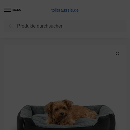
tolleraussie.de
MENU
Suchen
Start
Hundebett Produkte
dibea Hundebett Hundekissen Hundekörbchen mit Wendekissen Größe L Farbe grau/schwarz
/
/