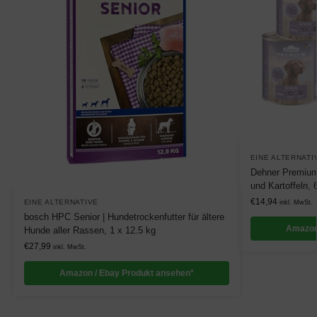
EINE ALTERNATI
Dehner Premium
und Kartoffeln, 
€
14,94
EINE ALTERNATIVE
inkl. MwSt.
bosch HPC Senior | Hundetrockenfutter für ältere
Amazon
Hunde aller Rassen, 1 x 12.5 kg
€
27,99
inkl. MwSt.
Amazon / Ebay Produkt ansehen*