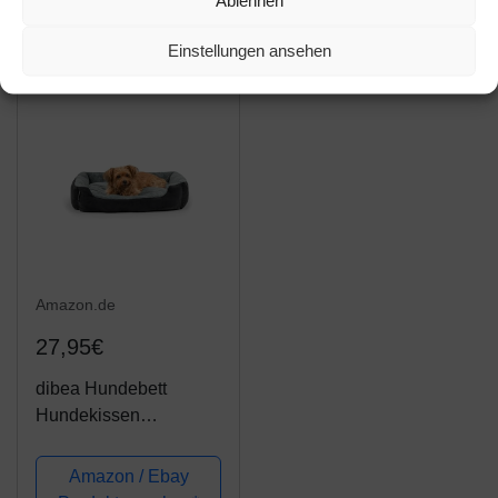
Ablehnen
Katzensofa Kissen in
Katzennestbett Katze
Produkt ansehen*
Produkt ansehen*
Doughnut-Form Pet
Nest kuscheliges
Einstellungen ansehen
Bett für Große und
Hundebett für den
Extra Große Hunde-
Winter S
80cm-Rosa
Amazon.de
27,95€
dibea Hundebett
Hundekissen
Hundekörbchen mit
Wendekissen Größe L
Amazon / Ebay
Farbe grau/schwarz