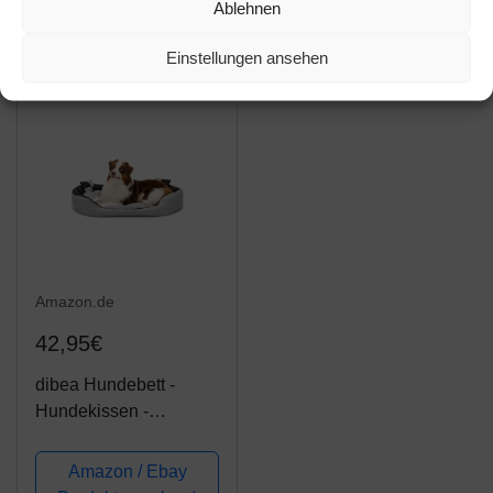
Ablehnen
Farbe grau/schwarz
maschinenwaschbar,
Produkt ansehen*
Produkt ansehen*
Kuscheliges
Einstellungen ansehen
Hundekissen, Braun 90
x 25 x 75 cm
PGW11CC
Amazon.de
42,95€
dibea Hundebett -
Hundekissen -
Hundesofa abwischbar
mit Wendekissen
Amazon / Ebay
(Größe und Farbe