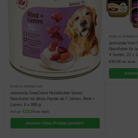
EINE ALTERNATI
animonda Vom Fe
Nassfutter für 
4 Sorten, 22 x 
€
35,99
inkl. MwSt.
Amazon
EINE ALTERNATIVE
animonda GranCarno Hundefutter Senior,
Nassfutter für ältere Hunde ab 7 Jahren, Rind +
Lamm, 6 x 800 g
€
13,19
€
17,34
inkl. MwSt.
Amazon / Ebay Produkt ansehen*