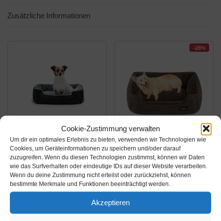
Zusätzliche Informationen
-28%
Cookie-Zustimmung verwalten
Um dir ein optimales Erlebnis zu bieten, verwenden wir Technologien wie
Amazon.de
Amazon.de
Cookies, um Geräteinformationen zu speichern und/oder darauf
zuzugreifen. Wenn du diesen Technologien zustimmst, können wir Daten
22,95€
28,59€
39,99€
wie das Surfverhalten oder eindeutige IDs auf dieser Website verarbeiten.
Wenn du deine Zustimmung nicht erteilst oder zurückziehst, können
dibea Hundebett
FEANDREA
bestimmte Merkmale und Funktionen beeinträchtigt werden.
Hundekissen
Waschbares
Akzeptieren
Hundekörbchen mit
Hundebett, Bezug
Wendekissen Größe M
abnehmbar und
Amazon / Ebay
Amazon / Ebay