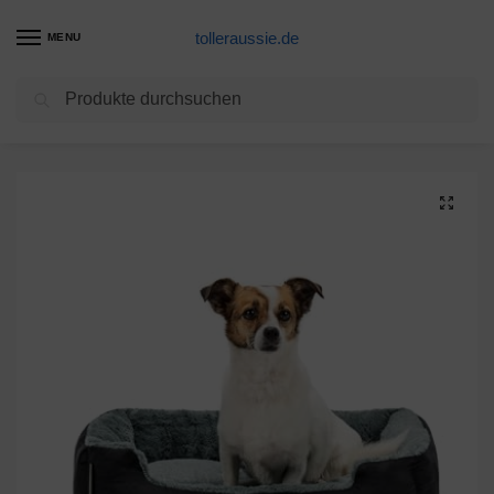
tolleraussie.de
MENU
Suchen
Start
Hundebett Produkte
dibea Hundebett Hundekissen Hundekörbchen mit Wendekissen Größe M Farbe grau/schwarz
/
/