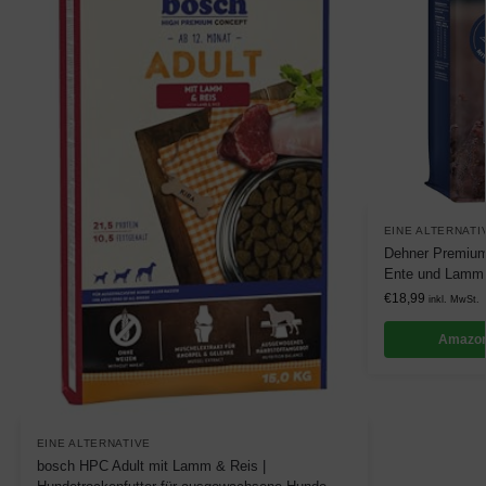
EINE ALTERNATI
Dehner Premium 
Ente und Lamm m
€
18,99
inkl. MwSt.
Amazon
EINE ALTERNATIVE
bosch HPC Adult mit Lamm & Reis |