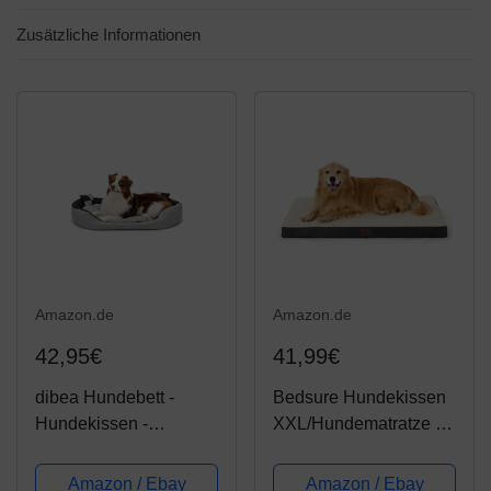
Zusätzliche Informationen
Amazon.de
Amazon.de
42,95€
41,99€
dibea Hundebett -
Bedsure Hundekissen
Hundekissen -
XXL/Hundematratze für
Hundesofa abwischbar
kleine mittlere große
mit Wendekissen
Hunde, eierförmiger
Amazon / Ebay
Amazon / Ebay