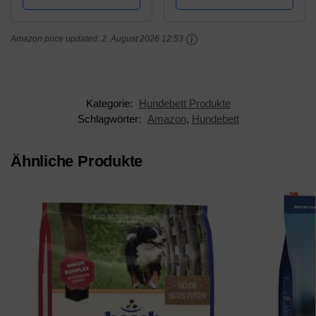
Hundekissen Vier-
Doughnut-Form für
eckig, für drinnen,
große und extra große
Amazon price updated:
2. August 2026 12:53
draußen, XXL,...
Hunde,Wasserfeste...
Kategorie:
Hundebett Produkte
Schlagwörter:
Amazon
,
Hundebett
Ähnliche Produkte