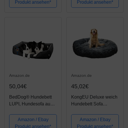
maschinenwaschbar,
Produkt ansehen*
Produkt ansehen*
Hundekorb Bezug
kuscheliger
Waschbar Grosse
Hundekorb, grau
Hunde Xxl Lotte Grau
PGW11GG
Amazon.de
Amazon.de
50,04€
45,02€
BedDog® Hundebett
KongEU Deluxe weich
LUPI, Hundesofa aus
Hundebett Sofa
Cordura, Microfaser-
waschbar Rundes
Velours, waschbares
Plüsch Hundekissen
Amazon / Ebay
Amazon / Ebay
Hundebett mit Rand,
Katzenbett in
Produkt ansehen*
Produkt ansehen*