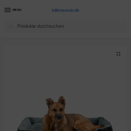
tolleraussie.de
MENU
Suchen
Start
Hundebett Produkte
dibea Hundebett Hundekissen Hundekörbchen mit Wendekissen Größe XL Farbe grau/schwarz
/
/