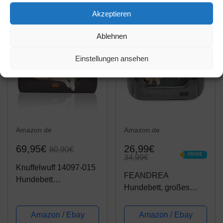
Produkt ansehen*
Produkt ansehen*
Waschbar - Größe L -
Akzeptieren
Schwarz und Grau -
Pfoten aus flachs
Ablehnen
-13%
-22%
Einstellungen ansehen
Amazon.de
Amazon.de
69,95€
26,99€
80,90€
PRIME
34,99€
PRIME
Knuffelwuff 14097-015
FEANDREA
Hundebett
Hundebett, großes
Hundekörbchen
Hundesofa, Bezug
Hundesofa
abnehmbar und
Amazon / Ebay
Amazon / Ebay
Hundekissen