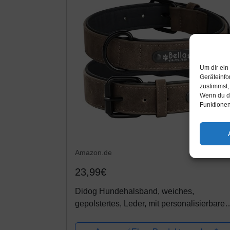
Um dir ein
Geräteinfo
zustimmst,
Wenn du de
Funktionen
Amazon.de
23,99€
Didog Hundehalsband, weiches,
gepolstertes, Leder, mit personalisierbarem
graviertem Namensschild, D-Ring. Für
kleine und mittelgroße Hunde geeignet.