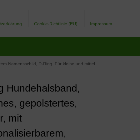
tzerklärung
Cookie-Richtlinie (EU)
Impressum
ild, D-Ring. Für kleine und mittelgroße Hunde geeignet.
g Hundehalsband,
hes, gepolstertes,
, mit
onalisierbarem,