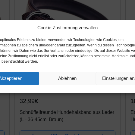
Cookie-Zustimmung verwalten
 optimales Erlebnis zu bieten, verwenden wir Technologien wie Cookies, um
rmationen zu speichern und/oder darauf zuzugreifen. Wenn du diesen Technologi
 können wir Daten wie das Surfverhalten oder eindeutige IDs auf dieser Website ve
ine Zustimmung nicht erteilst oder zurückziehst, können bestimmte Merkmale und
 beeinträchtigt werden.
Akzeptieren
Ablehnen
Einstellungen a
Amazon.de
A
32,99€
1
Schnüffelfreunde Hundehalsband aus Leder
Ea
,
(L - 36-45cm, Braun)
Hu
No
Ha