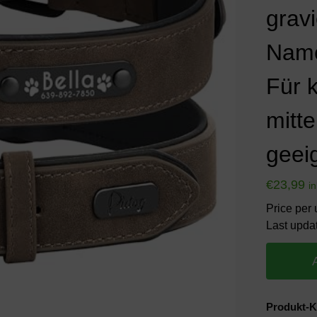
grav
Name
Für 
mitt
geei
€
23,99
i
Price per 
Last upda
Produkt-K