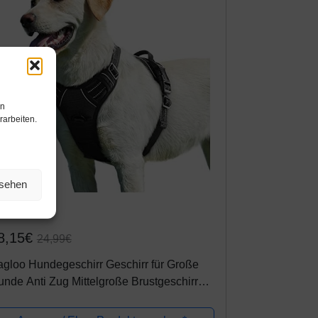
en
rarbeiten.
nsehen
mazon.de
8,15€
24,99€
gloo Hundegeschirr Geschirr für Große
nde Anti Zug Mittelgroße Brustgeschirr
 Pull Sicherheitsgeschirr Auto Dog
rness Labrador Welpengeschirr Joggen...