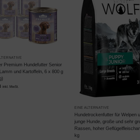
ALTERNATIVE
r Premium Hundefutter Senior
Lamm und Kartoffeln, 6 x 800 g
g)
4
inkl. MwSt.
EINE ALTERNATIVE
Hundetrockenfutter für Welpen 
junge Hunde, große und sehr g
Rassen, hoher Geflügelfleischant
kg