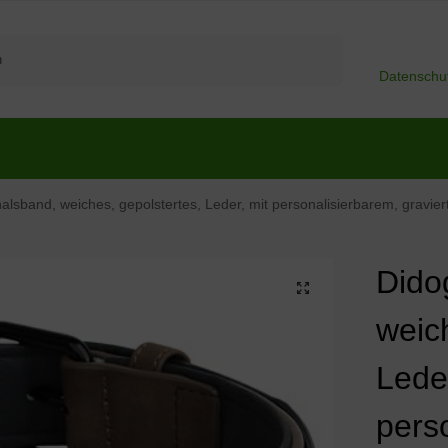
Suchen
Datenschu
band, weiches, gepolstertes, Leder, mit personalisierbarem, graviertem Namenssch
Dido
weic
Leder
pers