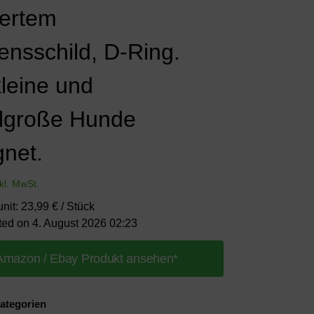
iertem
nsschild, D-Ring.
kleine und
elgroße Hunde
gnet.
nkl. MwSt.
unit: 23,99 € / Stück
ted on 4. August 2026 02:23
Amazon / Ebay Produkt ansehen*
ategorien