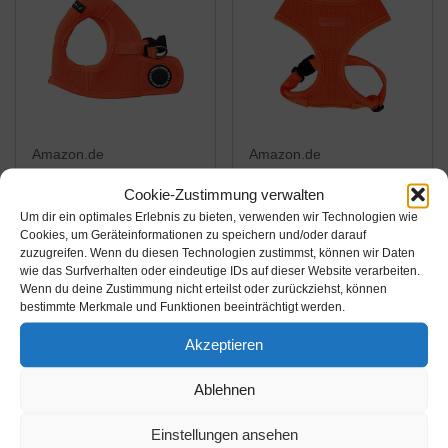
Amazon.de
Amazon.de
23,97€
18,04€
Cookie-Zustimmung verwalten
Um dir ein optimales Erlebnis zu bieten, verwenden wir Technologien wie
Puppia PAPA-AH1325
Puppia PAPA-AC1325
Cookies, um Geräteinformationen zu speichern und/oder darauf
zuzugreifen. Wenn du diesen Technologien zustimmst, können wir Daten
Weste Neon Soft, , S,
Geschirr, Neon Soft, S,
wie das Surfverhalten oder eindeutige IDs auf dieser Website verarbeiten.
orange
orange
Wenn du deine Zustimmung nicht erteilst oder zurückziehst, können
bestimmte Merkmale und Funktionen beeinträchtigt werden.
Amazon / Ebay
Amazon / Ebay
Produkt ansehen*
Produkt ansehen*
Akzeptieren
Ablehnen
Einstellungen ansehen