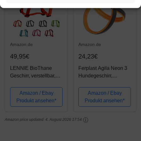
Amazon.de
Amazon.de
49,95€
24,23€
LENNIE BioThane
Ferplast Agila Neon 3
Geschirr, verstellbar,
Hundegeschirr,
Größe M, Farbe Neon-
Orange, 42 cm x 50 cm
Orange,
x 15 mm
Amazon / Ebay
Amazon / Ebay
Hundegeschirr,
Produkt ansehen*
Produkt ansehen*
Führgeschirr
Amazon price updated:
4. August 2026 17:54