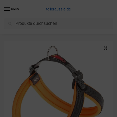
tolleraussie.de
MENU
Suchen
Start
Hundegeschirr Produkte
Ferplast Agila Neon 3 Hundegeschirr, Orange, 42 cm x 50 cm x 15 mm
/
/