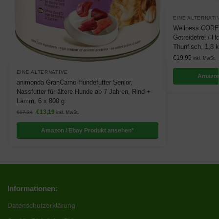
EINE ALTERNATI
Wellness CORE 
Getreidefrei / H
Thunfisch, 1,8 
€
19,95
inkl. MwSt.
EINE ALTERNATIVE
Amazon
animonda GranCarno Hundefutter Senior,
Nassfutter für ältere Hunde ab 7 Jahren, Rind +
Lamm, 6 x 800 g
€
13,19
€
17,34
inkl. MwSt.
Amazon / Ebay Produkt ansehen*
Informationen:
Datenschutzerklärung