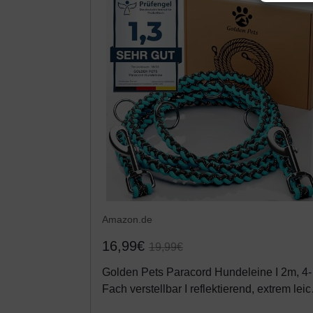
Amazon.de
16,99€
19,99€
Golden Pets Paracord Hundeleine I 2m, 4-
Fach verstellbar I reflektierend, extrem leic
& robust I geflochtene hochwertige Führle