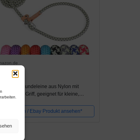
mazon.de
4,99€
and Line Hundeleine aus Nylon mit
en
polstertem Griff, geeignet für kleine,
rarbeiten.
ttlere und große Hunde und Katzen - 1,50
 Grau
Amazon / Ebay Produkt ansehen*
nsehen