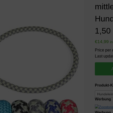
mitt
Hund
1,50
€
14,99
i
Price per 
Last upda
Produkt-K
Hundelei
Werbung
Werbung