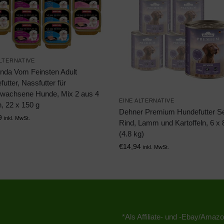
ALTERNATIVE
nda Vom Feinsten Adult
utter, Nassfutter für
wachsene Hunde, Mix 2 aus 4
EINE ALTERNATIVE
, 22 x 150 g
Dehner Premium Hundefutter Se
9
inkl. MwSt.
Rind, Lamm und Kartoffeln, 6 x 
(4.8 kg)
€
14,94
inkl. MwSt.
*Als Affiliate- und -Ebay/Amazo