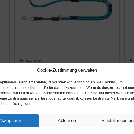
Amazon.de
A
Cookie-Zustimmung verwalten
28,49€
1
45,99€
 optimales Erlebnis zu bieten, verwenden wir Technologien wie Cookies, um
HUNTER Freestyle Verstellbare Führleine
Gr
rmationen zu speichern und/oder darauf zuzugreifen. Wenn du diesen Technologi
für Hunde, robust, wetterfest, 1,0/200 cm,
ge
 können wir Daten wie das Surfverhalten oder eindeutige IDs auf dieser Website ve
,8
petrol
mi
ine Zustimmung nicht erteilst oder zurückziehst, können bestimmte Merkmale und
 beeinträchtigt werden.
m
Amazon / Ebay Produkt ansehen*
Akzeptieren
Ablehnen
Einstellungen a
15%
-34%