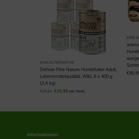
EINE 
animo
Hundef
ausge
EINE ALTERNATIVE
Sorten
Dehner Fine Nature Hundefutter Adult,
€
35,9
Lebensmittelqualität, Wild, 6 x 400 g
(2,4 kg)
€
16,99
€
19,14
inkl. MwSt.
Informationen: