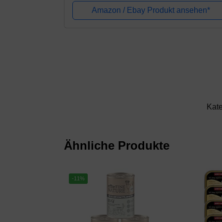
I kleine - große Hunde I...
Amazon / Ebay Produkt ansehen*
Kate
Ähnliche Produkte
-11%