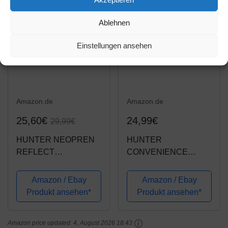
-14%
Ablehnen
Einstellungen ansehen
Amazon.de
Amazon.de
25,60€
24,99€
29,99€
HUNTER NEOPREN
HUNTER
REFLECT
CONVENIENCE
Hundehalsband,
COMFORT
Nylon, Neopren
Hundehalsband,
Amazon / Ebay
Amazon / Ebay
gepolstert,
Kunststoff, Neopren,
Produkt ansehen*
Produkt ansehen*
reflektierend, 55 (M-L),
wasserfest,
schwarz/grau
schmutzabweisend,
Amazon price updated:
4. August 2026 18:43
gepolstert, 55 (M-L),