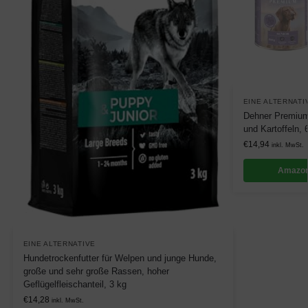
EINE ALTERNATI
Dehner Premium
und Kartoffeln, 
€
14,94
inkl. MwSt.
Amazon
EINE ALTERNATIVE
Hundetrockenfutter für Welpen und junge Hunde,
große und sehr große Rassen, hoher
Geflügelfleischanteil, 3 kg
€
14,28
inkl. MwSt.