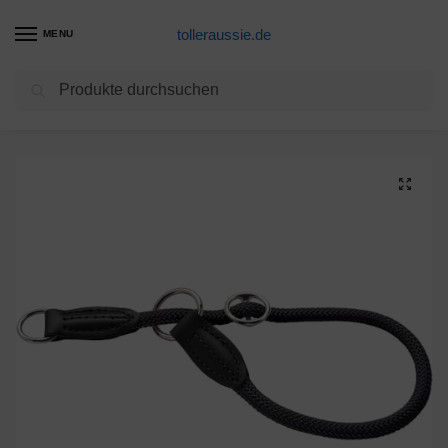
tolleraussie.de
MENU
Suchen
Start
Hundehalsband Produkte
HUNTER Freestyle Dressurhalsung, Hundehalsband, Zugstopper, robust, wetterfest, 40 (S-M), schwarz
/
/