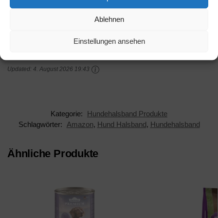
Retrieverleine,
integrierter Halsung,
Ablehnen
robust, wetterfest,
Amazon / Ebay
1,0/170 cm, schwarz
Produkt ansehen*
Einstellungen ansehen
Updated:
4. August 2026 19:43
Kategorie:
Hundehalsband Produkte
Schlagwörter:
Amazon
,
Hund Halsband
,
Hundehalsband
Ähnliche Produkte