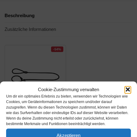
Beschreibung
Zusätzliche Informationen
-54%
Cookie-Zustimmung verwalten
Um dir ein optimales Erlebnis zu bieten, verwenden wir Technologien wie
Cookies, um Geräteinformationen zu speichern und/oder darauf
zuzugreifen. Wenn du diesen Technologien zustimmst, können wir Daten
Amazon.de
wie das Surfverhalten oder eindeutige IDs auf dieser Website verarbeiten.
14,69€
Wenn du deine Zustimmung nicht erteilst oder zurückziehst, können
31,99€
bestimmte Merkmale und Funktionen beeinträchtigt werden.
HUNTER Freestyle
Akzeptieren