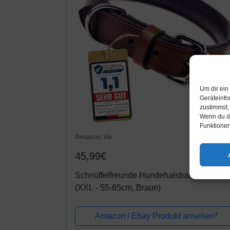
Um dir ein
Geräteinfo
zustimmst,
Wenn du de
Funktionen
Amazon.de
45,99€
Schnüffelfreunde Hundehalsband aus Led
(XXL - 55-65cm, Braun)
Amazon / Ebay Produkt ansehen*