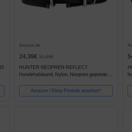
Amazon.de
A
24,39€
5
33,49€
65
HUNTER NEOPREN REFLECT
H
Hundehalsband, Nylon, Neopren gepolstert,
ho
reflektierend, 65 (L-XL), schwarz/grau
ro
Amazon / Ebay Produkt ansehen*