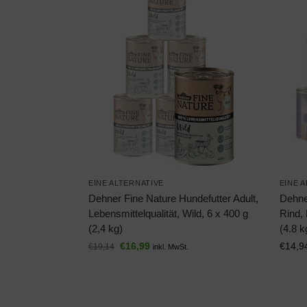
EINE ALTERNATIVE
EINE 
Dehner Fine Nature Hundefutter Adult,
Dehne
Lebensmittelqualität, Wild, 6 x 400 g
Rind, 
(2,4 kg)
(4.8 k
€
16,99
€
14,9
€
19,14
inkl. MwSt.