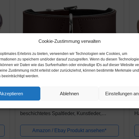
Cookie-Zustimmung verwalten
 optimales Erlebnis zu bieten, verwenden wir Technologien wie Cookies, um
rmationen zu speichern und/oder darauf zuzugreifen. Wenn du diesen Technologi
 können wir Daten wie das Surfverhalten oder eindeutige IDs auf dieser Website ve
ine Zustimmung nicht erteilst oder zurückziehst, können bestimmte Merkmale und
 beeinträchtigt werden.
Amazon.de
A
Akzeptieren
Ablehnen
Einstellungen a
37,57€
2
er
HUNTER BASIC Hundehalsband,
H
beschichtetes Spaltleder, Kunstleder,
H
schlicht, robust, witterungsbeständig, 65 (L),
Ne
braun
br
Amazon / Ebay Produkt ansehen*