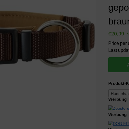
gepol
brau
€
20,99
i
Price per 
Last upda
Produkt-K
Hundehal
Werbung
Werbung