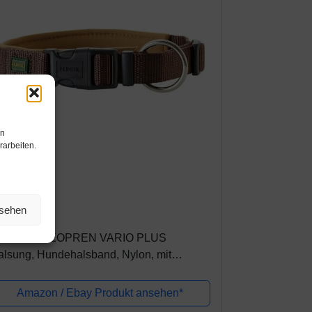
en
rarbeiten.
mazon.de
nsehen
0,99€
UNTER NEOPREN VARIO PLUS
alsung, Hundehalsband, Nylon, mit
opren gepolstert, 65/2,5 (XL),
aun/karamell
Amazon / Ebay Produkt ansehen*