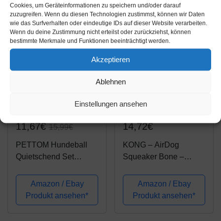
Cookies, um Geräteinformationen zu speichern und/oder darauf
zuzugreifen. Wenn du diesen Technologien zustimmst, können wir Daten
-27%
wie das Surfverhalten oder eindeutige IDs auf dieser Website verarbeiten.
Wenn du deine Zustimmung nicht erteilst oder zurückziehst, können
bestimmte Merkmale und Funktionen beeinträchtigt werden.
Akzeptieren
Ablehnen
Einstellungen ansehen
Amazon.de
Amazon.de
11,67€
14,72€
15,99€
PETTOM Hundeball
KONG – AirDog
Quietschend Set
Squeaker Bone –
Hundespielzeug Ball
Quietschendes,
Quietschball für Große
Federndes
Amazon / Ebay
Amazon / Ebay
und Kleine Hunde, 3
Apportierspielzeug aus
Produkt ansehen*
Produkt ansehen*
Packungen (Orange,
Tennisballmaterial –
Blau, Grün), 7,5cm
Für Mittelgroße Hunde