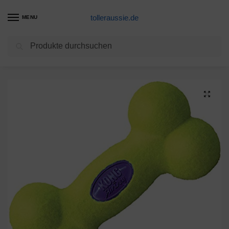
tolleraussie.de
MENU
Suchen
Start
Hundespielzeug Produkte
KONG – AirDog Squeaker Bone – Quietschendes, Federndes Apportierspielzeug aus Tennisballmaterial – Für Mittelgroße Hunde
/
/