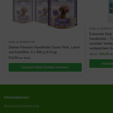
EINE ALTERNATI
Eukanuba Daily 
Hundefutter – Tr
EINE ALTERNATIVE
sensibler Verda
Dehner Premium Hundefutter Senior Rind, Lamm
verdaulichem Re
und Kartoffeln, 6 x 800 g (4.8 kg)
€
54,36
€
55,99
ink
€
14,94
inkl. MwSt.
Amazon
Amazon / Ebay Produkt ansehen*
Informationen:
Datenschutzerklärung