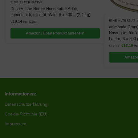
EINE ALTERNATIVE
Dehner Fine Nature Hundefutter Adult,
Lebensmittelqualität, Wild, 6 x 400 g (2,4 kg)
EINE ALTERNATI
€
19,14
inkl. MwSt.
animonda GranCa
Nassfutter für ä
Amazon / Ebay Produkt ansehen*
Lamm, 6 x 800 
€
13,19
€
17,34
ink
Amazon
Informationen:
Datenschutzerklärung
Cookie-Richtlinie (EU)
Impressum