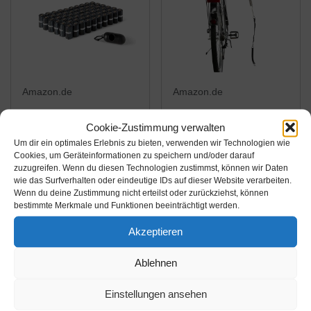
Amazon.de
Amazon.de
25,00€
33,99€
49,99€
Cookie-Zustimmung verwalten
Um dir ein optimales Erlebnis zu bieten, verwenden wir Technologien wie
AmazonBasics
Trixie 1287 Biker-Set,
Cookies, um Geräteinformationen zu speichern und/oder darauf
Hundekotbeutel mit
für große Hunde
zuzugreifen. Wenn du diesen Technologien zustimmst, können wir Daten
Beutelspender und
wie das Surfverhalten oder eindeutige IDs auf dieser Website verarbeiten.
Wenn du deine Zustimmung nicht erteilst oder zurückziehst, können
Leinenclip, 900 Stück
Amazon / Ebay
Amazon / Ebay
bestimmte Merkmale und Funktionen beeinträchtigt werden.
Produkt ansehen*
Produkt ansehen*
Akzeptieren
Ablehnen
Einstellungen ansehen