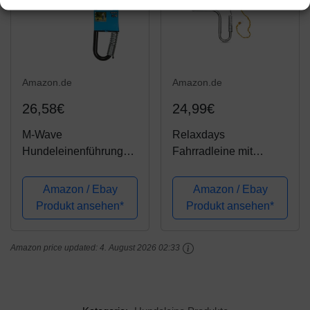
Amazon.de
Amazon.de
26,58€
24,99€
M-Wave
Relaxdays
Hundeleinenführungsst
Fahrradleine mit
ange, schwarz, 65 x 29
Federpuffer,
x 19
Abstandhalter, für
Amazon / Ebay
Amazon / Ebay
Hunde, verstellbar, H x
Produkt ansehen*
Produkt ansehen*
B x T: 47 x 21,5 x 5 cm,
silber-gelb
Amazon price updated:
4. August 2026 02:33