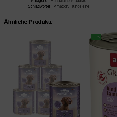
Kategorie:
Hundeleine Produkte
Schlagwörter:
Amazon
,
Hundeleine
Ähnliche Produkte
-32%