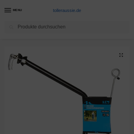
tolleraussie.de
MENU
Suchen
Start
Hundeleine Produkte
M-Wave Hundeleinenführungsstange, schwarz, 65 x 29 x 19
/
/