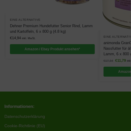
EINE ALTERNATIVE
Dehner Premium Hundefutter Senior Rind, Lamm
und Kartoffeln, 6 x 800 g (4.8 kg)
EINE ALTERNATI
€
14,94
inkl. MwSt.
animonda GranCa
Nassfutter für ä
Amazon / Ebay Produkt ansehen*
Lamm, 6 x 800 
€
11,79
€
17,34
ink
Amazon
Informationen:
Datenschutzerklärung
Cookie-Richtlinie (EU)