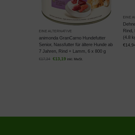
EINE 
Dehne
Rind, 
EINE ALTERNATIVE
(4.8 k
animonda GranCarno Hundefutter
Senior, Nassfutter für ältere Hunde ab
€
14,9
7 Jahren, Rind + Lamm, 6 x 800 g
€
13,19
€
17,34
inkl. MwSt.