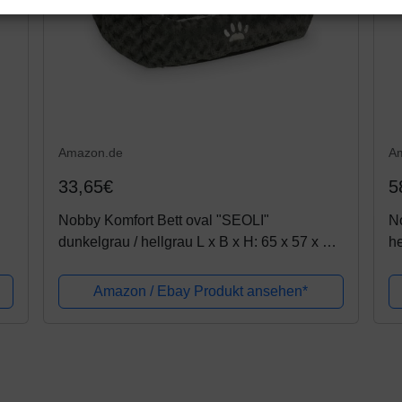
Amazon.de
A
33,65€
5
Nobby Komfort Bett oval "SEOLI"
No
dunkelgrau / hellgrau L x B x H: 65 x 57 x 22
he
cm
Amazon / Ebay Produkt ansehen*