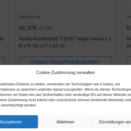
Amazon.de
A
41,37€
5
43,78€
iß
Nobby Komfortbett "CENO" beige / braun L x
N
B x H: 65 x 57 x 22 cm
c
Amazon / Ebay Produkt ansehen*
Cookie-Zustimmung verwalten
 optimales Erlebnis zu bieten, verwenden wir Technologien wie Cookies, um
rmationen zu speichern und/oder darauf zuzugreifen. Wenn du diesen Technologi
 können wir Daten wie das Surfverhalten oder eindeutige IDs auf dieser Website ve
ine Zustimmung nicht erteilst oder zurückziehst, können bestimmte Merkmale und
 beeinträchtigt werden.
Akzeptieren
Ablehnen
Einstellungen a