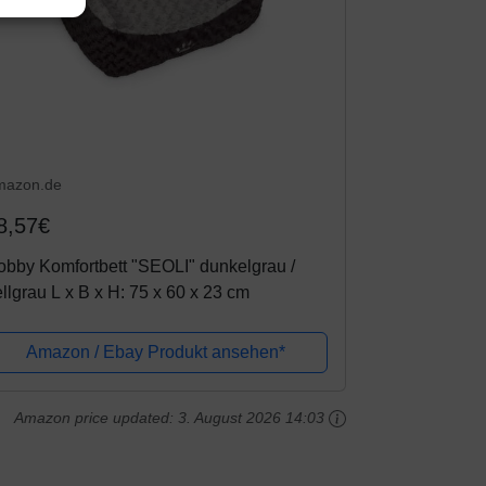
mazon.de
8,57€
bby Komfortbett "SEOLI" dunkelgrau /
llgrau L x B x H: 75 x 60 x 23 cm
Amazon / Ebay Produkt ansehen*
Amazon price updated:
3. August 2026 14:03