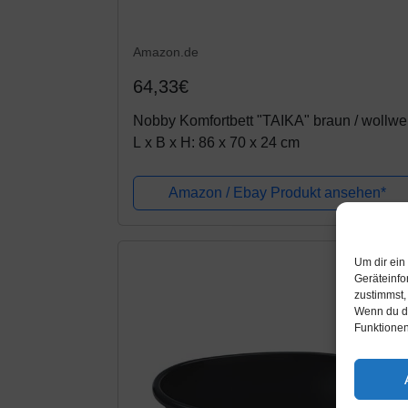
Amazon.de
64,33€
Nobby Komfortbett "TAIKA" braun / wollwe
L x B x H: 86 x 70 x 24 cm
Amazon / Ebay Produkt ansehen*
Um dir ein
Geräteinfo
zustimmst,
Wenn du de
Funktionen