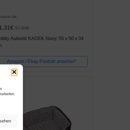
mazon.de
1,31€
57,99€
obby Autositz KADEK Navy; 55 x 50 x 34
m
Amazon / Ebay Produkt ansehen*
en
rarbeiten.
nsehen