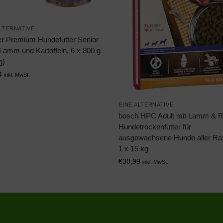
ALTERNATIVE
r Premium Hundefutter Senior
Lamm und Kartoffeln, 6 x 800 g
g)
4
inkl. MwSt.
EINE ALTERNATIVE
bosch HPC Adult mit Lamm & Re
Hundetrockenfutter für
ausgewachsene Hunde aller Ra
1 x 15 kg
€
30,99
inkl. MwSt.