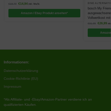
EINE ALTERNATI
€
14,94
€
18,79
inkl. MwSt.
bosch My Friend 
ausgewachsene 
Amazon / Ebay Produkt ansehen*
Vollwertkost mit
€
26,99
€
31,95
ink
Amazon
Informationen:
Datenschutzerklärung
Cookie-Richtlinie (EU)
Impressum
*Als Affiliate- und -Ebay/Amazon-Partner verdiene ich an
qualifizierten Käufen.