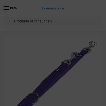
tolleraussie.de
MENU
Suchen
Start
Hundeleine Produkte
Nobby “Classic Preno” Führleine,lila, 200 cm/15-20 mm
/
/