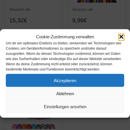
Amazon.de
Amazon.de
15,32€
9,98€
Nobby "Classic Preno"
Taglory Starke
Cookie-Zustimmung verwalten
Führleine,lila, 200
Hundeleine mit
Um dir ein optimales Erlebnis zu bieten, verwenden wir Technologien wie
cm/15-20 mm
Bequemen
Cookies, um Geräteinformationen zu speichern und/oder darauf
Gepolsterten Griff, 1.5M
zuzugreifen. Wenn du diesen Technologien zustimmst, können wir Daten
Amazon / Ebay
Amazon / Ebay
Reflektierend
wie das Surfverhalten oder eindeutige IDs auf dieser Website verarbeiten.
Produkt ansehen*
Produkt ansehen*
Wenn du deine Zustimmung nicht erteilst oder zurückziehst, können
Trainingsleine für Klein
bestimmte Merkmale und Funktionen beeinträchtigt werden.
Mittel Große Hunde,
Lila
Akzeptieren
Ablehnen
Einstellungen ansehen