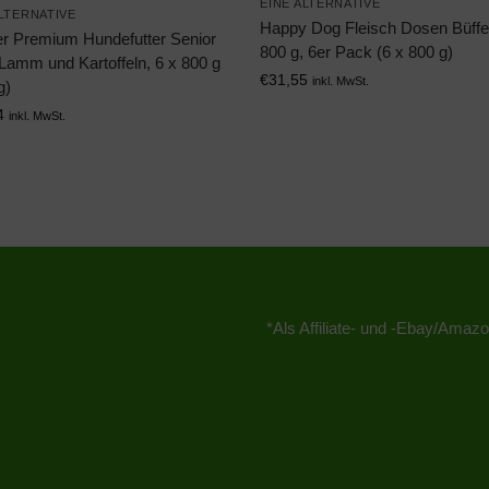
EINE ALTERNATIVE
ALTERNATIVE
Happy Dog Fleisch Dosen Büffel
r Premium Hundefutter Senior
800 g, 6er Pack (6 x 800 g)
Lamm und Kartoffeln, 6 x 800 g
€
31,55
inkl. MwSt.
g)
4
inkl. MwSt.
*Als Affiliate- und -Ebay/Amazo