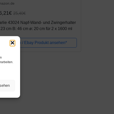
mazon.de
6,21€
25,40€
rlie 43024 Napf-Wand- und Zwingerhalter
 23 cm B: 46 cm ø: 20 cm für 2 x 1600 ml
Amazon / Ebay Produkt ansehen*
en
rarbeiten.
nsehen