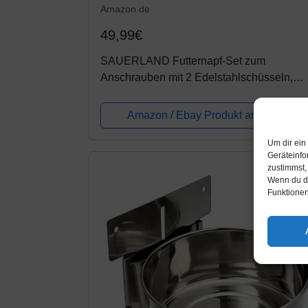
Amazon.de
49,99€
SAUERLAND Futternapf-Set zum
Anschrauben mit 2 Edelstahlschüsseln,
Hundenäpfe, Wassernapf, Futternapf
Amazon / Ebay Produkt ansehen*
Um dir ein
Geräteinfo
zustimmst,
Wenn du de
Funktionen