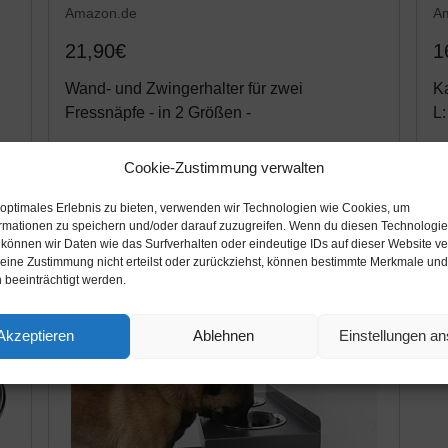
Amazon.de
A
21,90€
1
Wand- und Zwingerhalter für zwei
Ka
Fressnäpfe - in 2 Größen -
L:
Cookie-Zustimmung verwalten
Amazon / Ebay Produkt ansehen*
 optimales Erlebnis zu bieten, verwenden wir Technologien wie Cookies, um
rmationen zu speichern und/oder darauf zuzugreifen. Wenn du diesen Technologi
 können wir Daten wie das Surfverhalten oder eindeutige IDs auf dieser Website ve
ine Zustimmung nicht erteilst oder zurückziehst, können bestimmte Merkmale und
 beeinträchtigt werden.
Akzeptieren
Ablehnen
Einstellungen a