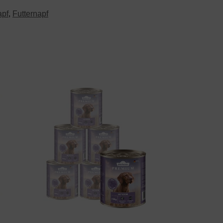
apf
,
Futternapf