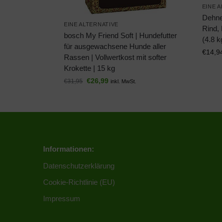
EINE 
Dehne
EINE ALTERNATIVE
Rind, 
bosch My Friend Soft | Hundefutter
(4.8 k
für ausgewachsene Hunde aller
€
14,9
Rassen | Vollwertkost mit softer
Krokette | 15 kg
€
26,99
€
31,95
inkl. MwSt.
Informationen:
Datenschutzerklärung
Cookie-Richtlinie (EU)
Impressum