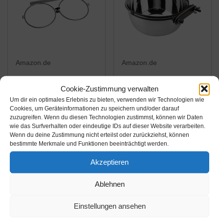
Amazon.de
Amazon.de
22,60€
33,21€
25,40€
Cookie-Zustimmung verwalten
Karlie Wand- und
Smandy Hängende
Um dir ein optimales Erlebnis zu bieten, verwenden wir Technologien wie
Cookies, um Geräteinformationen zu speichern und/oder darauf
Zwinger- Halter/für
Hundenäpfe
zuzugreifen. Wenn du diesen Technologien zustimmst, können wir Daten
Futternäpfe, 2 x 1800
Edelstahlnapf
wie das Surfverhalten oder eindeutige IDs auf dieser Website verarbeiten.
ml
Wasserspender
Wenn du deine Zustimmung nicht erteilst oder zurückziehst, können
Amazon / Ebay
Amazon / Ebay
bestimmte Merkmale und Funktionen beeinträchtigt werden.
Schüsseln Näpfe zum
Produkt ansehen*
Produkt ansehen*
Aufhängen im Käfig
Akzeptieren
Futternapf für Futter
und Wasser(L 20 cm)
Ablehnen
Einstellungen ansehen