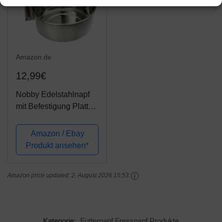
Amazon.de
12,99€
Nobby Edelstahlnapf
mit Befestigung Platte
15,0 cm 1,00 ltr
Amazon / Ebay
Produkt ansehen*
Amazon price updated:
2. August 2026 15:53
Kategorie:
Futternapf Fressnapf Produkte