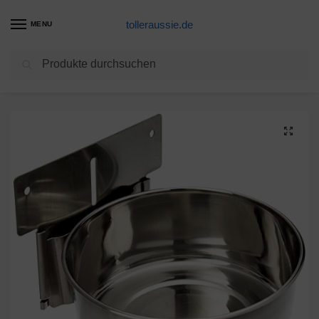
tolleraussie.de
MENU
Suchen
Start
Futternapf Fressnapf Produkte
Nobby Edelstahlnapf mit Befestigung Platte 15,0 cm 1,00 ltr
/
/