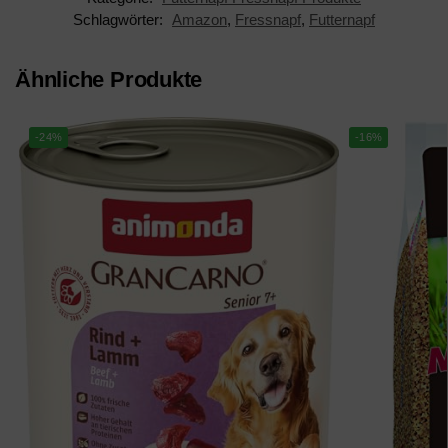
Schlagwörter:
Amazon
,
Fressnapf
,
Futternapf
Ähnliche Produkte
-24%
-16%