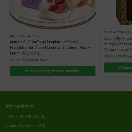
EINE ALTERNATI
EINE ALTERNATIVE
bosch My Friend 
animonda GranCarno Hundefutter Senior,
ausgewachsene 
Nassfutter für ältere Hunde ab 7 Jahren, Rind +
Vollwertkost mit
Lamm, 6 x 800 g
€
26,99
€
31,95
ink
€
13,19
€
17,34
inkl. MwSt.
Amazon
Amazon / Ebay Produkt ansehen*
Informationen:
Datenschutzerklärung
Cookie-Richtlinie (EU)