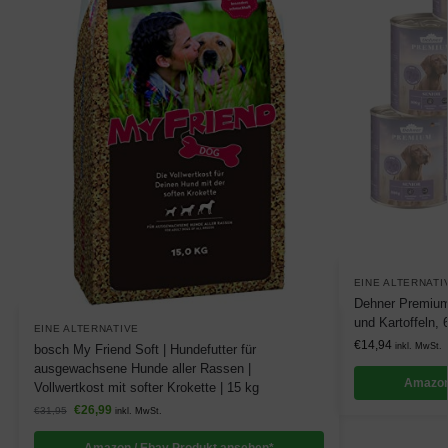
EINE ALTERNATI
Dehner Premium
und Kartoffeln, 
EINE ALTERNATIVE
€
14,94
inkl. MwSt.
bosch My Friend Soft | Hundefutter für
ausgewachsene Hunde aller Rassen |
Amazon
Vollwertkost mit softer Krokette | 15 kg
€
26,99
€
31,95
inkl. MwSt.
Amazon / Ebay Produkt ansehen*