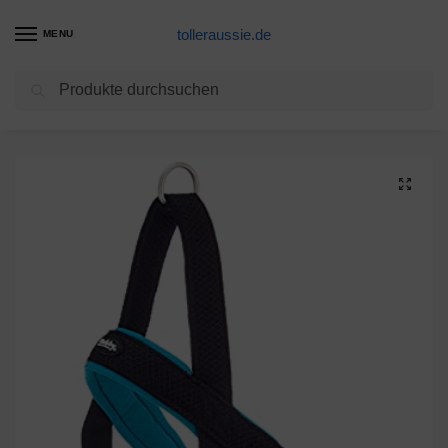
tolleraussie.de
MENU
Suchen
Start
Hundegeschirr Produkte
Nobby NORWEGER Geschirr “Mesh Preno” türkis,L(L: 60-76 cm + 46 cm; B: 25/35 mm)
/
/