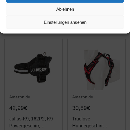
Hunde Anti Zug
türkis,L(L: 60-76 cm +
Ablehnen
Mittelgroße
46 cm; B: 25/35 mm)
Amazon / Ebay
Amazon / Ebay
Brustgeschirr No Pull
Einstellungen ansehen
Produkt ansehen*
Produkt ansehen*
Sicherheitsgeschirr
Auto Dog Harness
Labrador
Welpengeschirr
Joggen...
Amazon.de
Amazon.de
42,99€
30,89€
Julius-K9, 162P2, K9
Truelove
Powergeschirr,
Hundegeschirr