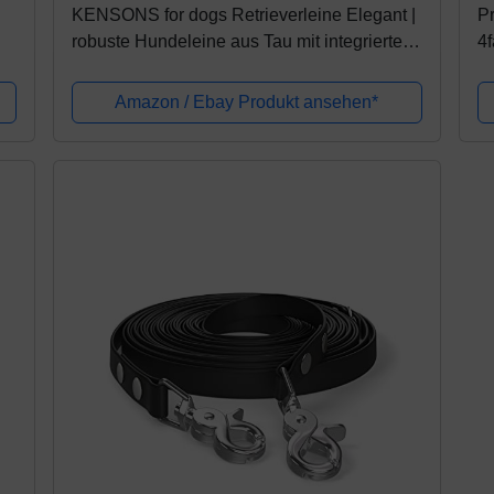
KENSONS for dogs Retrieverleine Elegant |
P
robuste Hundeleine aus Tau mit integrierter
4f
Halsung | Ø6mm | Horn-Zugstopp
To
L
Amazon / Ebay Produkt ansehen*