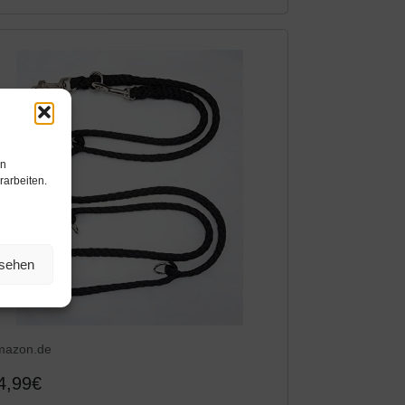
en
rarbeiten.
nsehen
mazon.de
4,99€