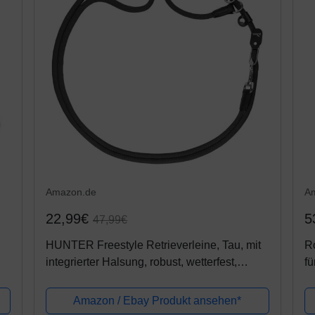
Amazon.de
A
22,99€
5
47,99€
HUNTER Freestyle Retrieverleine, Tau, mit
R
integrierter Halsung, robust, wetterfest,
fü
1,0/260 cm, schwarz
ve
Amazon / Ebay Produkt ansehen*