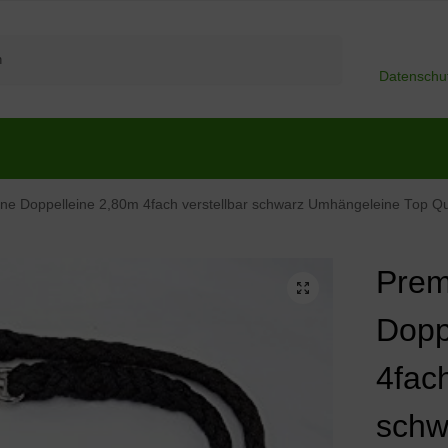
Suchen
Datenschu
oppelleine 2,80m 4fach verstellbar schwarz Umhängeleine Top Qualität eigene Hers
Prem
Dopp
4fach
schw