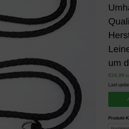
Umhä
Qual
Hers
Lein
um d
€
24,99
i
Last upda
Produkt-K
Hundelei