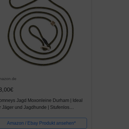
mazon.de
3,00€
omneys Jagd Moxonleine Durham | Ideal
r Jäger und Jagdhunde | Stufenlos
rstellbar | Lautlos und mit Zugstopp (Oliv)
Amazon / Ebay Produkt ansehen*