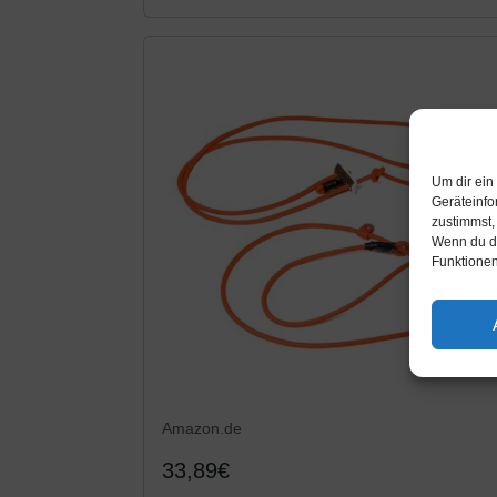
Um dir ein
Geräteinfo
zustimmst,
Wenn du de
Funktionen
Amazon.de
33,89€