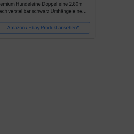
remium Hundeleine Doppelleine 2,80m
ach verstellbar schwarz Umhängeleine
p Qualität eigene Herstellung - unsere
einen müssen Nicht um die Welt Reisen
Amazon / Ebay Produkt ansehen*