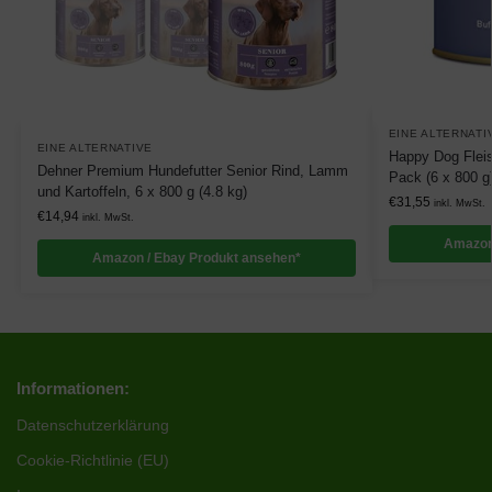
EINE ALTERNATI
EINE ALTERNATIVE
Happy Dog Fleis
Dehner Premium Hundefutter Senior Rind, Lamm
Pack (6 x 800 g
und Kartoffeln, 6 x 800 g (4.8 kg)
€
31,55
inkl. MwSt.
€
14,94
inkl. MwSt.
Amazon
Amazon / Ebay Produkt ansehen*
Informationen:
Datenschutzerklärung
Cookie-Richtlinie (EU)