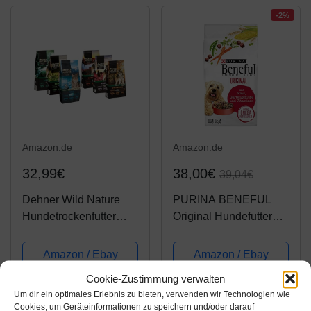
-2%
Amazon.de
Amazon.de
32,99€
38,00€
39,04€
Dehner Wild Nature
PURINA BENEFUL
Hundetrockenfutter
Original Hundefutter
Adult, Probier-Set,
trocken, mit Rind und
verschiedene Sorten, 6
Gartengemüse, 1er
Amazon / Ebay
Amazon / Ebay
x 1 kg (6 kg)
Pack (1 x 12kg)
Produkt ansehen*
Produkt ansehen*
Cookie-Zustimmung verwalten
Um dir ein optimales Erlebnis zu bieten, verwenden wir Technologien wie
Cookies, um Geräteinformationen zu speichern und/oder darauf