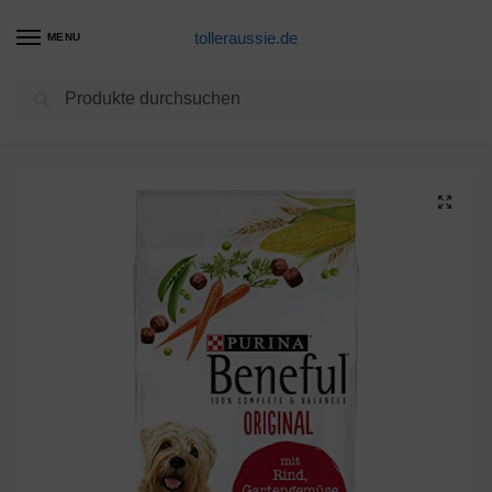
tolleraussie.de
MENU
Suchen
Start
Hundetrockenfutter Produkte
PURINA BENEFUL Original Hundefutter trocken, mit Rind und Gartengemüse, 1er Pack (1 x 12kg)
/
/