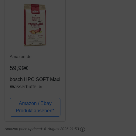
Amazon.de
59,99€
bosch HPC SOFT Maxi
Wasserbüffel &
Süßkartoffel |
halbfeuchtes
Amazon / Ebay
Hundefutter für
Produkt ansehen*
ausgewachsene
Hunde großer Rassen |
Amazon price updated:
4. August 2026 21:53
Single-Protein | Grain-