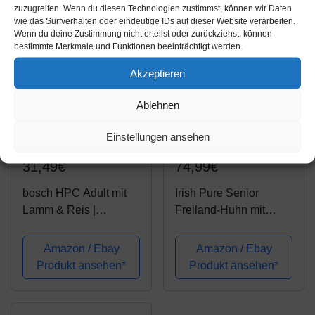
zuzugreifen. Wenn du diesen Technologien zustimmst, können wir Daten
wie das Surfverhalten oder eindeutige IDs auf dieser Website verarbeiten.
Wenn du deine Zustimmung nicht erteilst oder zurückziehst, können
bestimmte Merkmale und Funktionen beeinträchtigt werden.
Akzeptieren
Ablehnen
Einstellungen ansehen
Amazon.de
Amazon.de
31,49€
74,99€
bosch HPC Adult mit
Irish Pure Senior
Lamm & Reis |
Freiland-Huhn mit
Hundetrockenfutter für
Kelp-Alge & Gemüse -
ausgewachsene
Trockenfutter für
Amazon / Ebay
Amazon / Ebay
Hunde aller Rassen, 1
Hunde, Hoher
Produkt ansehen*
Produkt ansehen*
x 15 kg
Fleischanteil, Vitamine,
Getreidefrei, Sensitiv,
Hundetrockenfutter,...