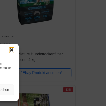
mazon.de
3,99€
hner Wild Nature Hundetrockenfutter
ult, Gebirgssee, 4 kg
en
rarbeiten.
Amazon / Ebay Produkt ansehen*
nsehen
-33%