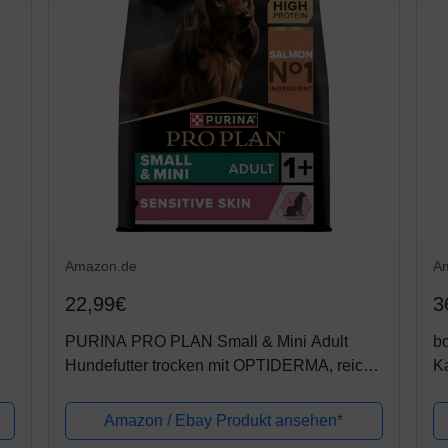
Amazon.de
A
22,99€
3
PURINA PRO PLAN Small & Mini Adult
bo
Hundefutter trocken mit OPTIDERMA, reich
Ka
an Lachs, 1er Pack (1 x 3kg)
a
k
Amazon / Ebay Produkt ansehen*