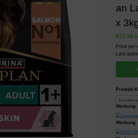
an L
x 3k
€
22,99
i
Price per u
Last upda
Produkt-K
Hundetroc
Werbung
Werbung