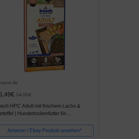
mazon.de
6,49€
54,95€
sch HPC Adult mit frischem Lachs &
rtoffel | Hundetrockenfutter für
usgewachsene Hunde aller Rassen, 1 x 15
g
Amazon / Ebay Produkt ansehen*