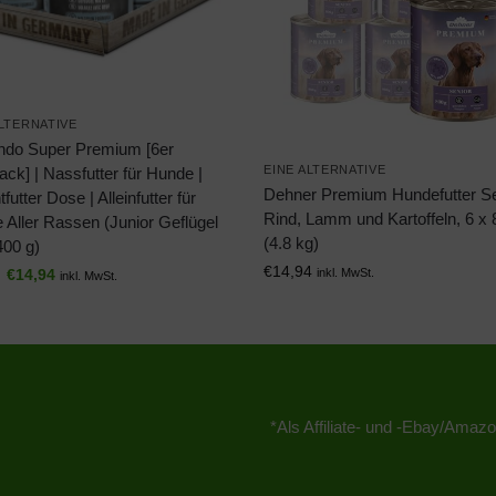
ALTERNATIVE
ndo Super Premium [6er
EINE ALTERNATIVE
ack] | Nassfutter für Hunde |
Dehner Premium Hundefutter Se
futter Dose | Alleinfutter für
Rind, Lamm und Kartoffeln, 6 x 
 Aller Rassen (Junior Geflügel
(4.8 kg)
400 g)
€
14,94
€
14,94
inkl. MwSt.
inkl. MwSt.
*Als Affiliate- und -Ebay/Amazo