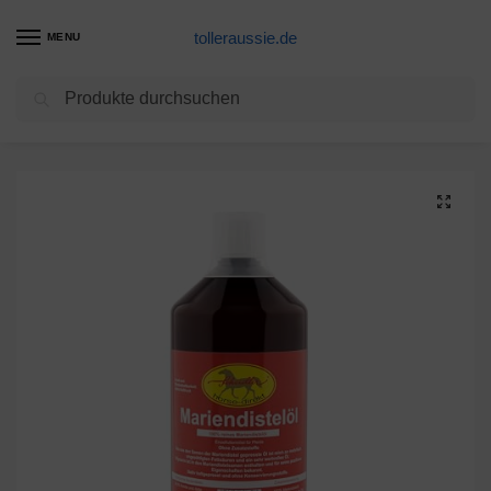
tolleraussie.de
MENU
Suchen
Start
Hunde Nahrungsergänzung Produkte
Scheidler horse-direkt Mariendistelöl 1L für Pferde, Hunde & Katzen – Natürliche Nahrungsergänzung & kaltgepresst – Reich an Omega 6 und Vitamin E – inkl. Dosierkappe
/
/