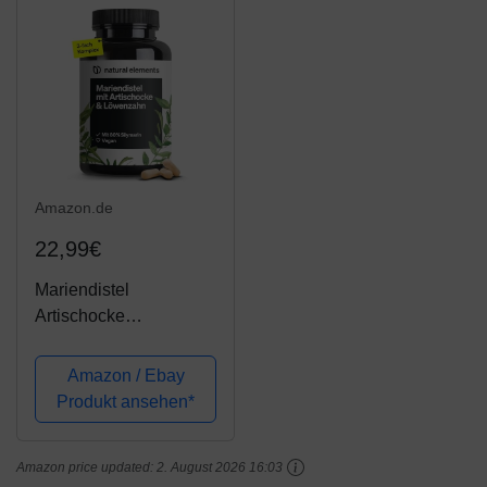
Appetitlosigkeit
Amazon.de
22,99€
Mariendistel
Artischocke
Löwenzahn Komplex -
120 Kapseln -
Amazon / Ebay
Vergleichssieger 2020*
Produkt ansehen*
- Hochdosiert mit 80%
Silymarin - Ohne
Amazon price updated:
2. August 2026 16:03
Magnesiumstearat,