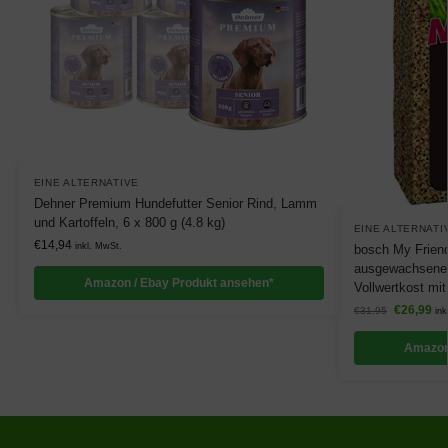
EINE ALTERNATIVE
Dehner Premium Hundefutter Senior Rind, Lamm
und Kartoffeln, 6 x 800 g (4.8 kg)
EINE ALTERNATI
€
14,94
inkl. MwSt.
bosch My Friend 
ausgewachsene 
Amazon / Ebay Produkt ansehen*
Vollwertkost mit
€
26,99
€
31,95
ink
Amazon