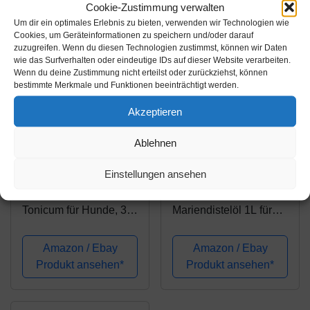
Cookie-Zustimmung verwalten
E
Um dir ein optimales Erlebnis zu bieten, verwenden wir Technologien wie
Cookies, um Geräteinformationen zu speichern und/oder darauf
zuzugreifen. Wenn du diesen Technologien zustimmst, können wir Daten
wie das Surfverhalten oder eindeutige IDs auf dieser Website verarbeiten.
Wenn du deine Zustimmung nicht erteilst oder zurückziehst, können
bestimmte Merkmale und Funktionen beeinträchtigt werden.
Akzeptieren
Amazon.de
Amazon.de
Ablehnen
27,90€
15,95€
Einstellungen ansehen
RECOACTIV® Immun
Scheidler horse-direkt
Tonicum für Hunde, 3 x
Mariendistelöl 1L für
90 ml, zur Vorbeugung
Pferde, Hunde &
und Stärkung des
Katzen – Natürliche
Amazon / Ebay
Amazon / Ebay
Immunsystems vom
Nahrungsergänzung &
Produkt ansehen*
Produkt ansehen*
Hund, diätischer
kaltgepresst – Reich an
Appetitanreger für
Omega 6 und Vitamin
Hunde bei
E – inkl....