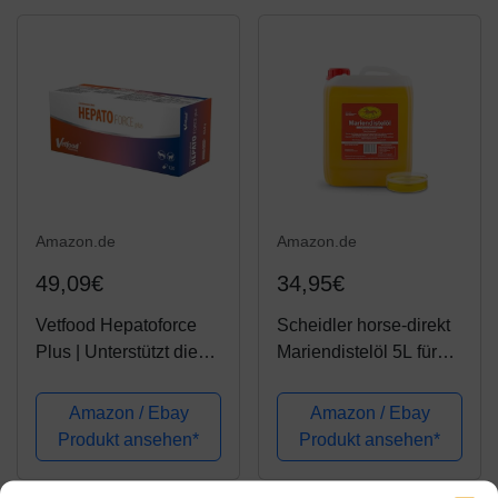
Amazon.de
Amazon.de
49,09€
34,95€
Vetfood Hepatoforce
Scheidler horse-direkt
Plus | Unterstützt die
Mariendistelöl 5L für
Leber | Für Hunde &
Pferde, Hunde &
Katzen | 90 Kapseln
Katzen – Natürliche
Amazon / Ebay
Amazon / Ebay
Nahrungsergänzung &
Produkt ansehen*
Produkt ansehen*
kaltgepresst – Reich an
Omega 6 und Vitamin