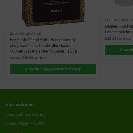
EINE ALTERNATI
Dehner Fine Nat
Lebensmittelqual
EINE ALTERNATIVE
€
19,14
inkl. MwSt.
bosch My Friend Soft | Hundefutter für
ausgewachsene Hunde aller Rassen |
Amazon
Vollwertkost mit softer Krokette | 15 kg
€
26,99
€
31,95
inkl. MwSt.
Amazon / Ebay Produkt ansehen*
Informationen:
Datenschutzerklärung
Cookie-Richtlinie (EU)