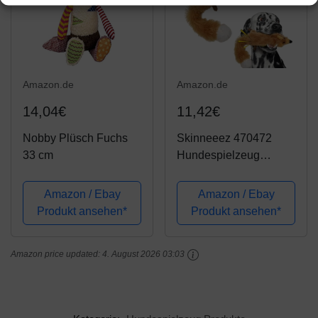
Amazon.de
Amazon.de
14,04€
11,42€
Nobby Plüsch Fuchs
Skinneeez 470472
33 cm
Hundespielzeug
Fuchs, 61 cm, braun
Amazon / Ebay
Amazon / Ebay
Produkt ansehen*
Produkt ansehen*
Amazon price updated:
4. August 2026 03:03