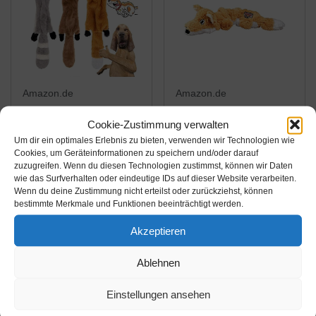
Amazon.de
Amazon.de
18,99€
15,63€
Cookie-Zustimmung verwalten
Um dir ein optimales Erlebnis zu bieten, verwenden wir Technologien wie
YAMI 3 Pack Hund
KONG – Scrunch
Cookies, um Geräteinformationen zu speichern und/oder darauf
Quietschende Kauen
Knots Fox – Innere
zuzugreifen. Wenn du diesen Technologien zustimmst, können wir Daten
wie das Surfverhalten oder eindeutige IDs auf dieser Website verarbeiten.
Spielzeug Keine
Geknotete Seile und
Wenn du deine Zustimmung nicht erteilst oder zurückziehst, können
Füllung Hund
Minimale Füllung für
Amazon / Ebay
Amazon / Ebay
bestimmte Merkmale und Funktionen beeinträchtigt werden.
Spielzeug Plüsch Tier
Weniger Unordnung –
Produkt ansehen*
Produkt ansehen*
Akzeptieren
Hundespielzeug für
Für Mittelgroße/Große
Kleine Medium Hund
Hunde
Ablehnen
Einstellungen ansehen