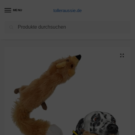
tolleraussie.de
MENU
Suchen
Start
Hundespielzeug Produkte
Skinneeez 470472 Hundespielzeug Fuchs, 61 cm, braun
/
/