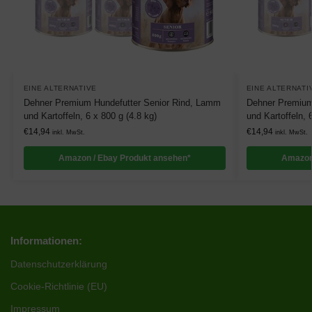
EINE ALTERNATIVE
EINE ALTERNATI
Dehner Premium Hundefutter Senior Rind, Lamm
Dehner Premium
und Kartoffeln, 6 x 800 g (4.8 kg)
und Kartoffeln, 
€
14,94
€
14,94
inkl. MwSt.
inkl. MwSt.
Amazon / Ebay Produkt ansehen*
Amazon
Informationen:
Datenschutzerklärung
Cookie-Richtlinie (EU)
Impressum