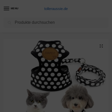
tolleraussie.de
MENU
Suchen
Start
Hundegeschirr Produkte
smalllee_lucky_store Hundegeschirr, weiches Netzgewebe, Nylon, für kleine und mittelgroße Hunde, Medium (Chest:25-48cm/10-18), schwarz
/
/