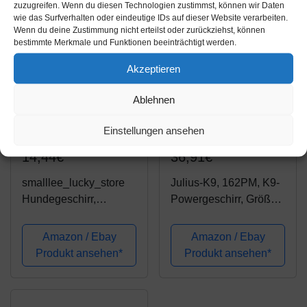
zuzugreifen. Wenn du diesen Technologien zustimmst, können wir Daten
weiche Polsterung,...
wie das Surfverhalten oder eindeutige IDs auf dieser Website verarbeiten.
Wenn du deine Zustimmung nicht erteilst oder zurückziehst, können
bestimmte Merkmale und Funktionen beeinträchtigt werden.
Akzeptieren
Ablehnen
Einstellungen ansehen
Amazon.de
Amazon.de
14,44€
36,91€
smalllee_lucky_store
Julius-K9, 162PM, K9-
Hundegeschirr,
Powergeschirr, Größe:
weiches Netzgewebe,
Mini, schwarz
Nylon, für kleine und
Amazon / Ebay
Amazon / Ebay
mittelgroße Hunde,
Produkt ansehen*
Produkt ansehen*
Medium (Chest:25-
48cm/10-18), schwarz