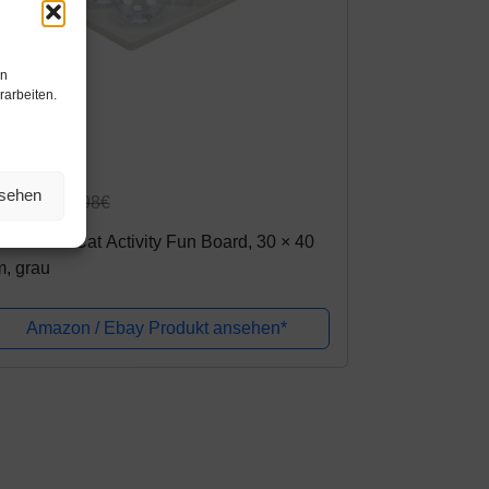
en
rarbeiten.
mazon.de
nsehen
1,79€
24,98€
ixie 4590 Cat Activity Fun Board, 30 × 40
, grau
Amazon / Ebay Produkt ansehen*