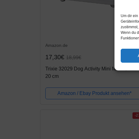
Um dir ein
Geräteinfo
zustimmst,
Wenn du de
Funktionen
Amazon.de
17,30€
18,99€
Trixie 32029 Dog Activity Mini Mover, 25 ×
20 cm
Amazon / Ebay Produkt ansehen*
-