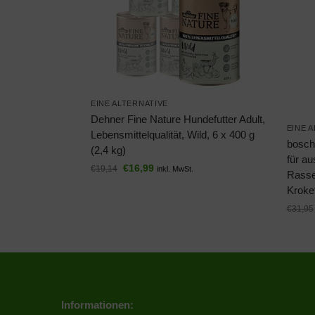
EINE ALTERNATIVE
Dehner Fine Nature Hundefutter Adult,
EINE 
Lebensmittelqualität, Wild, 6 x 400 g
bosch 
(2,4 kg)
für a
€
16,99
€
19,14
inkl. MwSt.
Rassen
Kroket
€
31,95
Informationen: