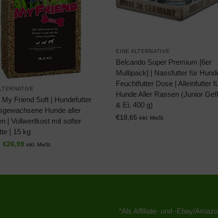
EINE ALTERNATIVE
Belcando Super Premium [6er
Multipack] | Nassfutter für Hund
Feuchtfutter Dose | Alleinfutter f
ALTERNATIVE
Hunde Aller Rassen (Junior Gef
My Friend Soft | Hundefutter
& Ei, 400 g)
usgewachsene Hunde aller
€
18,65
inkl. MwSt.
 | Vollwertkost mit softer
te | 15 kg
€
26,99
inkl. MwSt.
*Als Affiliate- und -Ebay/Amazo