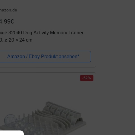
mazon.de
4,99€
ixie 32040 Dog Activity Memory Trainer
0, ø 20 × 24 cm
Amazon / Ebay Produkt ansehen*
-52%