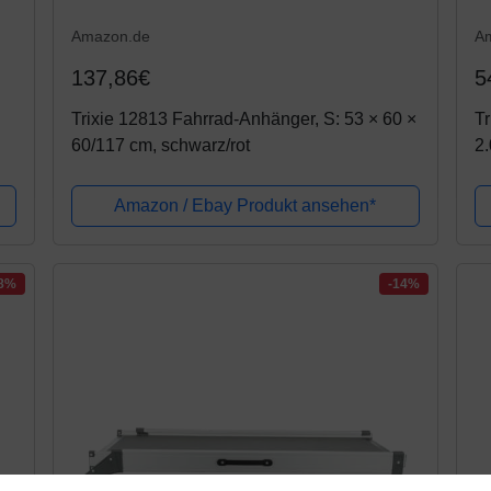
Amazon.de
A
137,86€
5
Trixie 12813 Fahrrad-Anhänger, S: 53 × 60 ×
Tr
60/117 cm, schwarz/rot
2.
Amazon / Ebay Produkt ansehen*
-8%
-14%