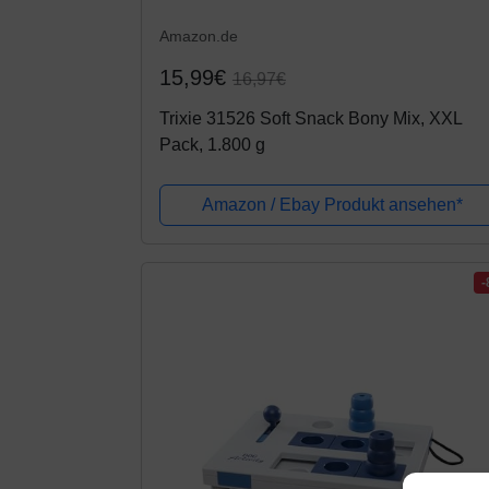
Amazon.de
15,99€
16,97€
Trixie 31526 Soft Snack Bony Mix, XXL
Pack, 1.800 g
Amazon / Ebay Produkt ansehen*