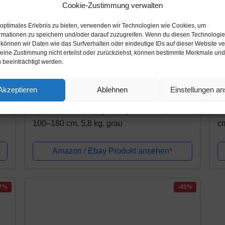
Cookie-Zustimmung verwalten
 optimales Erlebnis zu bieten, verwenden wir Technologien wie Cookies, um
rmationen zu speichern und/oder darauf zuzugreifen. Wenn du diesen Technologi
 können wir Daten wie das Surfverhalten oder eindeutige IDs auf dieser Website ve
ine Zustimmung nicht erteilst oder zurückziehst, können bestimmte Merkmale und
 beeinträchtigt werden.
Amazon.de
A
Akzeptieren
Ablehnen
Einstellungen a
127,98€
1
149,00€
Trixie 3940 Teleskop-Rampe Petwalk, 43 ×
Tr
100–180 cm, 5,8 kg, grau
cm
Amazon / Ebay Produkt ansehen*
27%
-45%