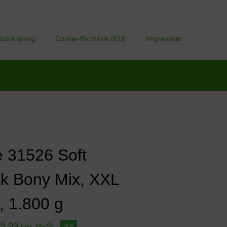
tzerklärung
Cookie-Richtlinie (EU)
Impressum
e 31526 Soft
k Bony Mix, XXL
, 1.800 g
15,99
inkl. MwSt.
-6%