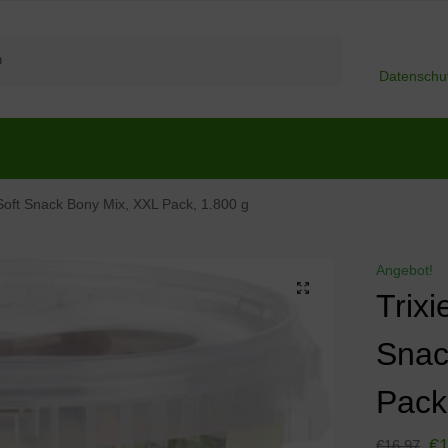
Suchen
Datenschu
Soft Snack Bony Mix, XXL Pack, 1.800 g
Angebot!
Trixi
Snac
Pack
€
€
16,97