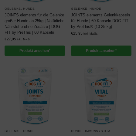
GELENKE
,
HUNDE
GELENKE
,
HUNDE
JOINTS elements für die Gelenke
JOINTS elements Gelenkkapseln
großer Hunde ab 25kg | Natürliche
für Hunde | 60 Kapseln DOG FIT
Nährstoffe ohne Zusätze | DOG
by PreThis® (10-25 kg)
FIT by PreThis | 60 Kapseln
€
25,95
inkl. MwSt.
€
27,95
inkl. MwSt.
Produkt ansehen*
Produkt ansehen*
GELENKE
,
HUNDE
HUNDE
,
IMMUNSYSTEM