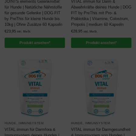
JOINTS elements Gelenkmittel
VITAL immun für Darm &
für Hunde | Natürliche Nährstoffe
Abwehrkräfte deines Hunde | DOG
für gesunde Gelenke | DOG FIT
FIT by PreThis mit Pro- &
by PreThis für kleine Hunde bis
Präbiotika | Vitamine, Colostrum,
10kg | Ohne Zusätze 60 Kapseln
Propolis | medium 60 Kapseln
€
23,95
€
28,95
inkl. MwSt.
inkl. MwSt.
Produkt ansehen*
Produkt ansehen*
HUNDE
,
IMMUNSYSTEM
HUNDE
,
IMMUNSYSTEM
VITAL immun für Darmfora &
VITAL immun für Darmgesundheit
Immunsystem deines Hundes |
& Immunsystem von Hunden |