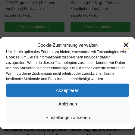
JOINTS greenshell | Frei von
Kapseln (ab 25kg) | Frei von
Zusätzen | 60 Kapseln
künstlichen Zusätzen
€
25,95
€
25,95
inkl. MwSt.
inkl. MwSt.
Produkt ansehen*
Produkt ansehen*
Ergebnisse 1 – 12 von 5113 werden
Cookie-Zustimmung verwalten
angezeigt
Um dir ein optimales Erlebnis zu bieten, verwenden wir Technologien wie
Cookies, um Geräteinformationen zu speichern und/oder darauf
1
2
3
4
…
425
426
427
zuzugreifen. Wenn du diesen Technologien zustimmst, können wir Daten
wie das Surfverhalten oder eindeutige IDs auf dieser Website verarbeiten.
Wenn du deine Zustimmung nicht erteilst oder zurückziehst, können
bestimmte Merkmale und Funktionen beeinträchtigt werden.
Australian Shepherd 1 echt
Akzeptieren
überzeugender Hund
Ablehnen
Der Australian Shepherd ist eine Rasse, welche seit 2006
Einstellungen ansehen
anerkannt ist, aber die ersten Zuchtbücher schon in Jahr 1950
existierten. Der Ursprung dieser Rasse liegt nicht wie man