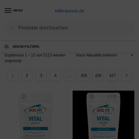
tolleraussie.de
MENU
Suchen
SHOW FILTERS
Ergebnisse 1 – 12 von 5113 werden
angezeigt
1
2
3
4
…
425
426
427