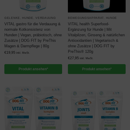
GELENKE
,
HUNDE
,
VERDAUUNG
BEWEGUNGSAPPARAT
,
HUNDE
VITAL gastro für die Verdauung &
VITAL health Superfood-
normale Kotkonsistenz von
Ergänzung für Hunde | Mit
Hunden | Vegan, präbiotisch, ohne
Vitalpilzen, Ginseng & natürlichen
Zusätze | DOG FIT by PreThis
Antioxidantien | Vegetarisch &
Magen & Darmpflege | 80g
ohne Zusätze | DOG FIT by
PreThis® 120g
€
19,95
inkl. MwSt.
€
27,95
inkl. MwSt.
Produkt ansehen*
Produkt ansehen*