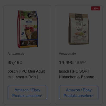
-27%
Amazon.de
Amazon.de
35,49€
14,49€
19,95€
bosch HPC Mini Adult
bosch HPC SOFT
mit Lamm & Reis |
Hühnchen & Banane |
Hundetrockenfutter für
halbfeuchtes
ausgewachsene
Hundefutter für
Amazon / Ebay
Amazon / Ebay
Hunde kleiner Rassen,
ausgewachsene
Produkt ansehen*
Produkt ansehen*
1 x 15 kg
Hunde aller Rassen |
Single Protein | Grain