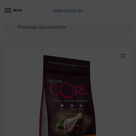
tolleraussie.de
MENU
Suchen
Start
Hundetrockenfutter Produkte
Wellness CORE Small Breed Original / Hundefutter Trocken für kleine Rassen / Getreidefrei / Hoher Fleischanteil / Pute mit Huhn, 1,5 kg
/
/