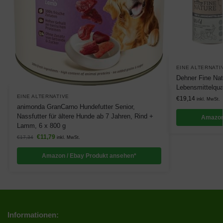
EINE ALTERNATI
Dehner Fine Nat
Lebensmittelqual
EINE ALTERNATIVE
€
19,14
inkl. MwSt.
animonda GranCarno Hundefutter Senior,
Nassfutter für ältere Hunde ab 7 Jahren, Rind +
Amazon
Lamm, 6 x 800 g
€
11,79
€
17,34
inkl. MwSt.
Amazon / Ebay Produkt ansehen*
Informationen: