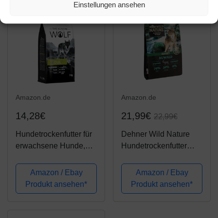
Einstellungen ansehen
-4%
Amazon.de
Amazon.de
14,28€
21,99€
22,99€
Hundetrockenfutter für
Dehner Wild Nature
erwachsene Hunde,
Hundetrockenfutter
kleine und mittlere
Adult, Auwald, 4 kg
Rassen, Huhn, Vitamin
Amazon / Ebay
Amazon / Ebay
E und C, 3 kg
Produkt ansehen*
Produkt ansehen*