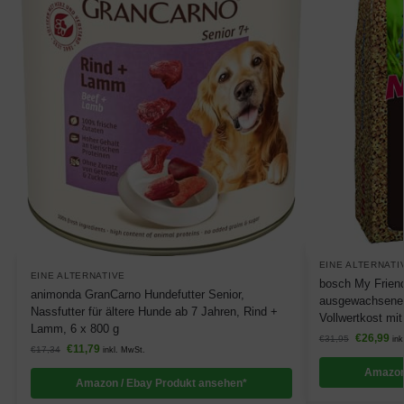
EINE ALTERNATI
EINE ALTERNATIVE
bosch My Friend 
animonda GranCarno Hundefutter Senior,
ausgewachsene 
Nassfutter für ältere Hunde ab 7 Jahren, Rind +
Vollwertkost mit
Lamm, 6 x 800 g
€
26,99
€
31,95
ink
€
11,79
€
17,34
inkl. MwSt.
Amazon
Amazon / Ebay Produkt ansehen*