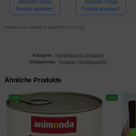
Amazon / Ebay
Amazon / Ebay
Brustgeschirr No Pull
Latex-Gittergewebe
Produkt ansehen*
Produkt ansehen*
Sicherheitsgeschirr
Geschirr reguläre
Auto Dog Harness
Reisenweste
Amazon price updated:
5. August 2026 22:23
Labrador
Autosicherheitsgurt für
Welpengeschirr
alle alltäglichen...
Joggen...
Kategorie:
Hundegeschirr Produkte
Schlagwörter:
Amazon
,
Hundegeschirr
Ähnliche Produkte
-32%
-16%