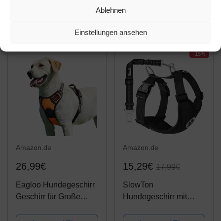
Kariert Weiches Mesh
aquamarine
Amazon / Ebay
Amazon / Ebay
Ablehnen
Weste Smoking
Produkt ansehen*
Produkt ansehen*
Kleidung mit Fliege
Einstellungen ansehen
und Sicherheitsglocke,
Katzengeschirr...
-15%
Amazon.de
Amazon.de
26,99€
15,29€
17,99€
Eagloo Hundegeschirr
SlowTon
Geschirr für Große
Hundegeschirr mit
Hunde Anti Zug
Sicherheitsgurt Double
Mittelgroße
luftdurchlässiges