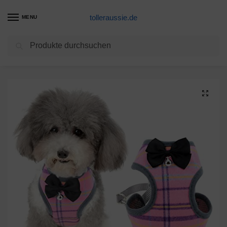
tolleraussie.de
MENU
Suchen
Start
Hundegeschirr Produkte
Zunea Hundegeschirr Kleine Hunde Welpen Verstellbar mit Leine, Kariert Weiches Mesh Weste Smoking Kleidung mit Fliege und Sicherheitsglocke, Katzengeschirr ausbruchsicher für Katzen Kitten Rosa S
/
/