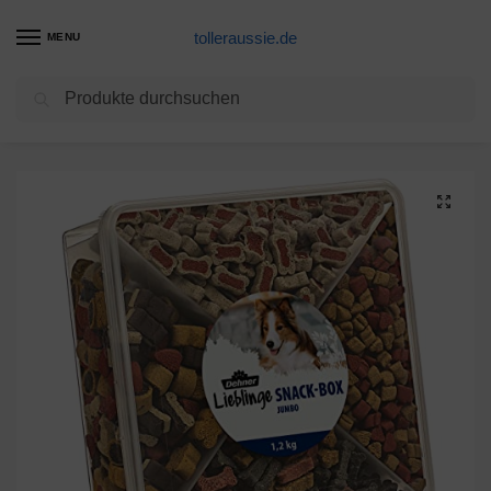
tolleraussie.de
MENU
Suchen
Start
Hunde Leckerlis Produkte
Dehner Hundesnack, Snackbox Jumbo, 4 Sorten-Mix, 1.2 kg
/
/