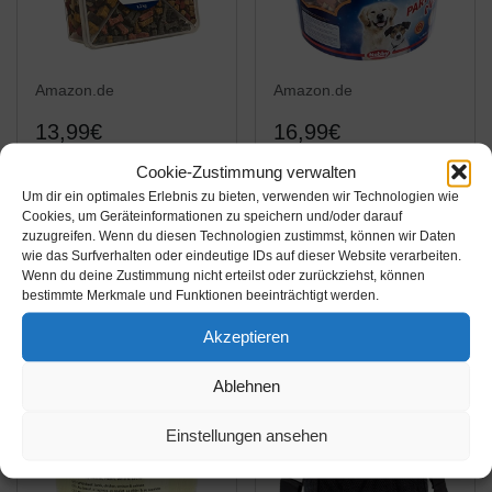
Amazon.de
Amazon.de
13,99€
16,99€
Cookie-Zustimmung verwalten
Dehner Hundesnack,
Nobby STARSNACK
Um dir ein optimales Erlebnis zu bieten, verwenden wir Technologien wie
Snackbox Jumbo, 4
"Party Mix" Eimer
Cookies, um Geräteinformationen zu speichern und/oder darauf
Sorten-Mix, 1.2 kg
1,800 g
zuzugreifen. Wenn du diesen Technologien zustimmst, können wir Daten
wie das Surfverhalten oder eindeutige IDs auf dieser Website verarbeiten.
Amazon / Ebay
Amazon / Ebay
Wenn du deine Zustimmung nicht erteilst oder zurückziehst, können
Produkt ansehen*
Produkt ansehen*
bestimmte Merkmale und Funktionen beeinträchtigt werden.
Akzeptieren
-3%
Ablehnen
Einstellungen ansehen