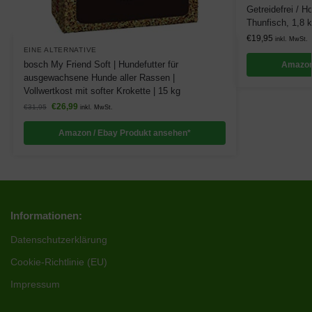
Getreidefrei / H
Thunfisch, 1,8 
€
19,95
inkl. MwSt.
EINE ALTERNATIVE
bosch My Friend Soft | Hundefutter für
Amazon
ausgewachsene Hunde aller Rassen |
Vollwertkost mit softer Krokette | 15 kg
€
26,99
€
31,95
inkl. MwSt.
Amazon / Ebay Produkt ansehen*
Informationen:
Datenschutzerklärung
Cookie-Richtlinie (EU)
Impressum