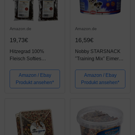
Amazon.de
Amazon.de
19,73€
16,59€
Hitzegrad 100%
Nobby STARSNACK
Fleisch Softies
"Training Mix" Eimer
Glutenfreies
1,800 g
Trainingsleckerli für
Amazon / Ebay
Amazon / Ebay
Hunde 4er Pack (4x
Produkt ansehen*
Produkt ansehen*
200g) 200g Kaninchen,
200g Strauß, 200g
Lachs, 200g Gans