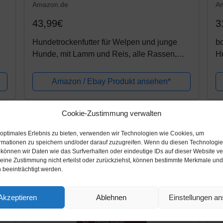
Amazon.de
A
43,99€
3
Hundetrockenfutter für Welpen und junge
b
Hunde, mit Lamm und Reis, alle Rassen,
H
feine Zubereitung, 14 kg
Hu
Amazon / Ebay Produkt ansehen*
Cookie-Zustimmung verwalten
 optimales Erlebnis zu bieten, verwenden wir Technologien wie Cookies, um
rmationen zu speichern und/oder darauf zuzugreifen. Wenn du diesen Technologi
 können wir Daten wie das Surfverhalten oder eindeutige IDs auf dieser Website ve
ine Zustimmung nicht erteilst oder zurückziehst, können bestimmte Merkmale und
 beeinträchtigt werden.
Akzeptieren
Ablehnen
Einstellungen a