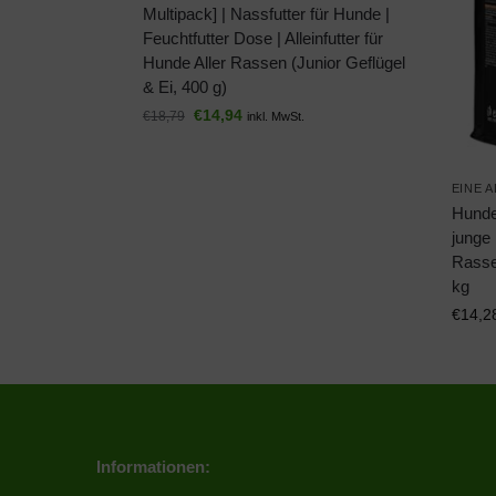
Multipack] | Nassfutter für Hunde |
Feuchtfutter Dose | Alleinfutter für
Hunde Aller Rassen (Junior Geflügel
& Ei, 400 g)
€
14,94
€
18,79
inkl. MwSt.
EINE 
Hunde
junge
Rassen
kg
€
14,2
Informationen: