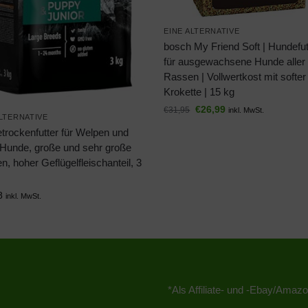
EINE ALTERNATIVE
bosch My Friend Soft | Hundefut
für ausgewachsene Hunde aller
Rassen | Vollwertkost mit softer
Krokette | 15 kg
€
26,99
€
31,95
inkl. MwSt.
ALTERNATIVE
trockenfutter für Welpen und
 Hunde, große und sehr große
, hoher Geflügelfleischanteil, 3
8
inkl. MwSt.
*Als Affiliate- und -Ebay/Amazo