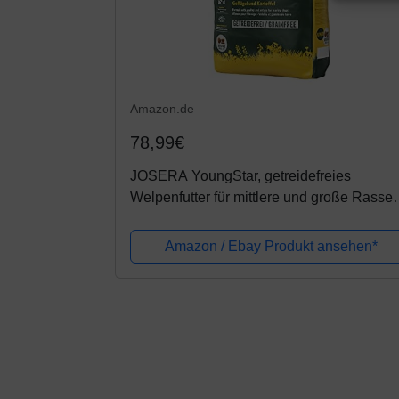
Amazon.de
78,99€
JOSERA YoungStar, getreidefreies
Welpenfutter für mittlere und große Rassen
Super Premium Trockenfutter für wachsen
Hunde, 1er Pack, (1 x 15 kg)
Amazon / Ebay Produkt ansehen*