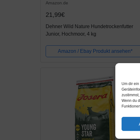
Amazon.de
21,99€
Dehner Wild Nature Hundetrockenfutter
Junior, Hochmoor, 4 kg
Amazon / Ebay Produkt ansehen*
Um dir ein
Geräteinfo
zustimmst,
Wenn du de
Funktionen