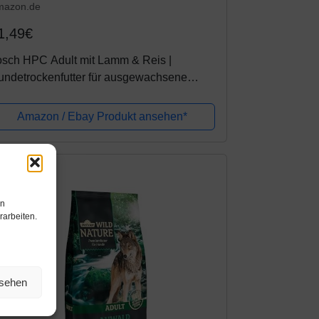
mazon.de
1,49€
osch HPC Adult mit Lamm & Reis |
undetrockenfutter für ausgewachsene
nde aller Rassen, 1 x 15 kg
Amazon / Ebay Produkt ansehen*
en
rarbeiten.
nsehen