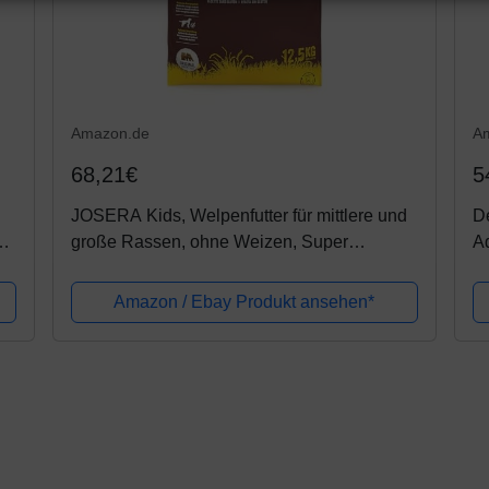
Amazon.de
A
68,21€
5
JOSERA Kids, Welpenfutter für mittlere und
De
,
große Rassen, ohne Weizen, Super
Ad
de
Premium Trockenfutter für wachsende
Hunde, 1er Pack (1 x 15 kg)
Amazon / Ebay Produkt ansehen*