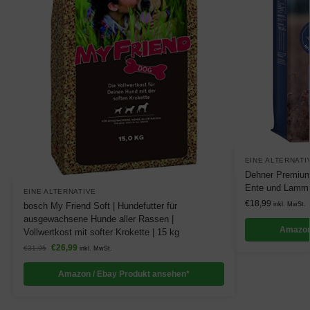
EINE ALTERNATI
Dehner Premium 
Ente und Lamm m
EINE ALTERNATIVE
€
18,99
inkl. MwSt.
bosch My Friend Soft | Hundefutter für
ausgewachsene Hunde aller Rassen |
Amazon
Vollwertkost mit softer Krokette | 15 kg
€
26,99
€
31,95
inkl. MwSt.
Amazon / Ebay Produkt ansehen*