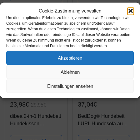
Wendekissen meliert
Antirutschnoppen
Amazon / Ebay
Amazon / Ebay
(L) 110x80 cm Grau
Cookie-Zustimmung verwalten
Produkt ansehen*
Produkt ansehen*
Um dir ein optimales Erlebnis zu bieten, verwenden wir Technologien wie
Cookies, um Geräteinformationen zu speichern und/oder darauf
zuzugreifen. Wenn du diesen Technologien zustimmst, können wir Daten
-19%
wie das Surfverhalten oder eindeutige IDs auf dieser Website verarbeiten.
Wenn du deine Zustimmung nicht erteilst oder zurückziehst, können
bestimmte Merkmale und Funktionen beeinträchtigt werden.
Akzeptieren
Ablehnen
Einstellungen ansehen
Amazon.de
Amazon.de
23,98€
37,04€
29,95€
dibea 2-in-1 Hundebett
BedDog® Hundebett
Hundekissen
LUPI, Hundesofa aus
Hundekörbchen
Cordura, Microfaser-
Hundesofa Größe M
Velours, waschbares