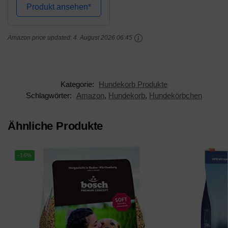
(Größe und Farbe
Produkt ansehen*
wählbar) (110x80x23
cm, schwarz/rot)
Amazon price updated:
4. August 2026 06:45
Kategorie:
Hundekorb Produkte
Schlagwörter:
Amazon
,
Hundekorb
,
Hundekörbchen
Ähnliche Produkte
-16%