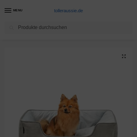
tolleraussie.de
MENU
Suchen
Start
Hundekorb Produkte
dibea 2-in-1 Hundebett Hundekissen Hundekörbchen Hundesofa Größe M 80×60 cm dunkelgrau/grau
/
/