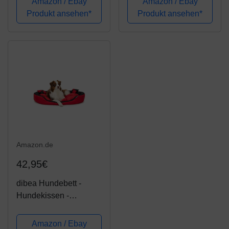
Amazon / Ebay
Amazon / Ebay
80x60 cm
Hundebett mit Rand,
Produkt ansehen*
Produkt ansehen*
dunkelgrau/grau
Hundekissen Vier-
eckig, für drinnen,
draußen, L, The-
Rock,...
Amazon.de
42,95€
dibea Hundebett -
Hundekissen -
Hundesofa abwischbar
mit Wendekissen
Amazon / Ebay