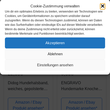
Zusätzliche Informationen
Cookie-Zustimmung verwalten
Um dir ein optimales Erlebnis zu bieten, verwenden wir Technologien wie
Cookies, um Geräteinformationen zu speichern und/oder darauf
zuzugreifen. Wenn du diesen Technologien zustimmst, können wir Daten
wie das Surfverhalten oder eindeutige IDs auf dieser Website verarbeiten.
Wenn du deine Zustimmung nicht erteilst oder zurückziehst, können
bestimmte Merkmale und Funktionen beeinträchtigt werden.
Akzeptieren
Ablehnen
Amazon.de
Amazon.de
Einstellungen ansehen
22,99€
9,90€
Didog Hundehalsband,
ENGRAVO
weiches, gepolstertes,
Hundemarke Knochen
Leder, mit
in Pink 32mm mit
personalisierbarem,
Deiner persönlichen
Amazon / Ebay
Amazon / Ebay
graviertem
Gravur und 2 gratis
Produkt ansehen*
Produkt ansehen*