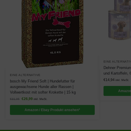
EINE ALTERNATI
Dehner Premium
und Kartoffeln, 
EINE ALTERNATIVE
€
14,94
inkl. MwSt.
bosch My Friend Soft | Hundefutter für
ausgewachsene Hunde aller Rassen |
Amazon
Vollwertkost mit softer Krokette | 15 kg
€
26,99
€
31,95
inkl. MwSt.
Amazon / Ebay Produkt ansehen*