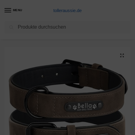
tolleraussie.de
MENU
Suchen
Start
Hundehalsband Produkte
Didog Hundehalsband, weiches, gepolstertes, Leder, mit personalisierbarem, graviertem Namensschild, D-Ring. Für kleine und mittelgroße Hunde geeignet.
/
/