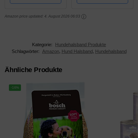
Namensschild, D-Ring.
Schlüsselringe
Für kleine und
Amazon price updated:
4. August 2026 06:03
mittelgroße Hunde
geeignet.
Kategorie:
Hundehalsband Produkte
Schlagwörter:
Amazon
,
Hund Halsband
,
Hundehalsband
Ähnliche Produkte
-16%