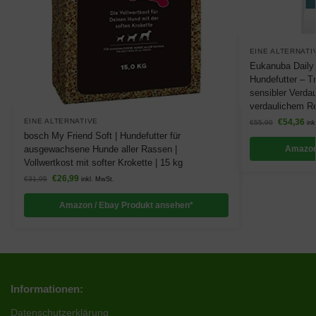
EINE ALTERNATI
Eukanuba Daily 
Hundefutter – Tr
sensibler Verda
verdaulichem Re
EINE ALTERNATIVE
€
54,36
€
55,99
ink
bosch My Friend Soft | Hundefutter für
ausgewachsene Hunde aller Rassen |
Amazon
Vollwertkost mit softer Krokette | 15 kg
€
26,99
€
31,95
inkl. MwSt.
Amazon / Ebay Produkt ansehen*
Informationen:
Datenschutzerklärung