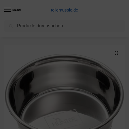
tolleraussie.de
MENU
Suchen
Start
Futternapf Fressnapf Produkte
HUNTER EDELSTAHL Futternapf, für Hunde und Katzen, rutschfest, pflegeleicht, 1900 ml
/
/