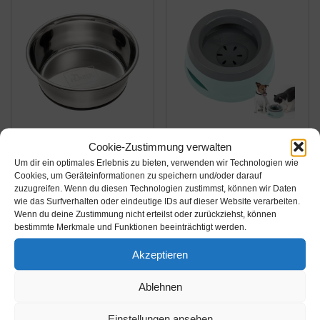
Amazon.de
Amazon.de
Cookie-Zustimmung verwalten
9,19€
14,99€
Um dir ein optimales Erlebnis zu bieten, verwenden wir Technologien wie
Cookies, um Geräteinformationen zu speichern und/oder darauf
zuzugreifen. Wenn du diesen Technologien zustimmst, können wir Daten
HUNTER
Wassernapf für Hunde
wie das Surfverhalten oder eindeutige IDs auf dieser Website verarbeiten.
EDELSTAHL
Unterwegs 750ml,
Wenn du deine Zustimmung nicht erteilst oder zurückziehst, können
Futternapf, für Hunde
Qianyou Auslaufsicher
bestimmte Merkmale und Funktionen beeinträchtigt werden.
und Katzen, rutschfest,
Spritzschutz Fressnapf
Amazon / Ebay
Amazon / Ebay
Akzeptieren
pflegeleicht, 1900 ml
Hundenäpfe Katzenapf
Produkt ansehen*
Produkt ansehen*
Haustier Rutschfest
Ablehnen
Auto Reise Trinknapf
Plastik...
-23%
-17%
Einstellungen ansehen