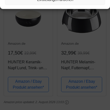
Amazon.de
Amazon.de
17,50€
32,99€
22,99€
39,99€
HUNTER Keramik-
HUNTER Melamin-
Napf Lund, Trink- und
Napf, Futternapf,
Fressnapf für Hunde
Trinknapf für Hunde
und Katzen Farbe
und Katzen,
Amazon / Ebay
Amazon / Ebay
schwarz, Größe 1500
herausnehmbarer
Produkt ansehen*
Produkt ansehen*
ml
Edelstahlnapf, 1400 ml,
schwarz
Amazon price updated:
2. August 2026 13:03