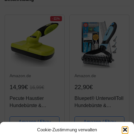
-11%
Amazon.de
Amazon.de
14,99€
22,90€
16,99€
Pecute Haustier
Bluepet® UnterwollToll
Hundebürste &
Hundebürste &
Katzenbürste für
Katzenbürste für
Langhaar kurzhaar,
langhaar |
Amazon / Ebay
Amazon / Ebay
Selbstreinigende
Unterwollkamm
Produkt ansehen*
Produkt ansehen*
Cookie-Zustimmung verwalten