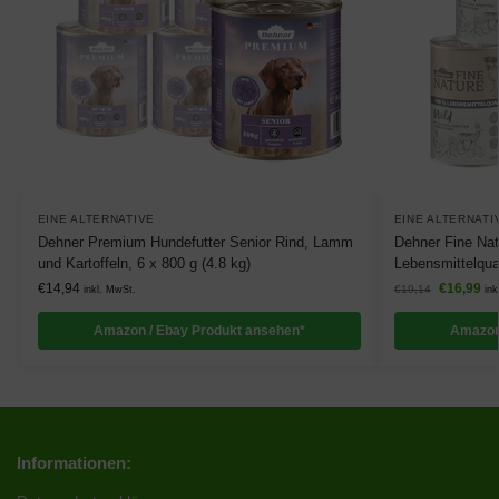
EINE ALTERNATIVE
EINE ALTERNATI
Dehner Premium Hundefutter Senior Rind, Lamm
Dehner Fine Nat
und Kartoffeln, 6 x 800 g (4.8 kg)
Lebensmittelqual
€
14,94
€
16,99
€
19,14
inkl. MwSt.
ink
Amazon / Ebay Produkt ansehen*
Amazon
Informationen: