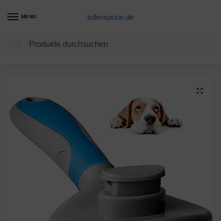
tolleraussie.de
MENU
Suchen
Start
Hundepflege Produkte
MICHETT Hundebürste & Katzenbürste mit Massage-Effekt Haustierkamm Fellpflege Bürste Unterwollbürste für Knoten Unterwolle Verfilzungen bei Hund und Katze auch für Pferde & Groß Tiere (Blau)
/
/