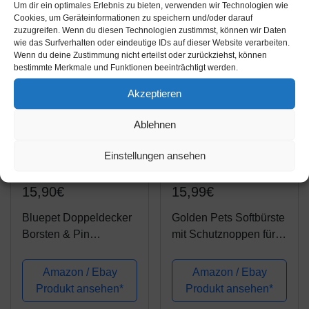
Hundebürste, Entfernt
entfernt Unterwolle &
Um dir ein optimales Erlebnis zu bieten, verwenden wir Technologien wie
95% der Toten
Verfilzungen |
Cookies, um Geräteinformationen zu speichern und/oder darauf
zuzugreifen. Wenn du diesen Technologien zustimmst, können wir Daten
Unterwolle und der
Ausdünnen &
wie das Surfverhalten oder eindeutige IDs auf dieser Website verarbeiten.
Losen Haare,...
Deckhaarschutz |
Wenn du deine Zustimmung nicht erteilst oder zurückziehst, können
Fellbürste...
bestimmte Merkmale und Funktionen beeinträchtigt werden.
Akzeptieren
Ablehnen
Einstellungen ansehen
Amazon.de
Amazon.de
15,90€
15,99€
Bluepet Doppeldecker
Golden Pets Softbürste
Borsten & Pin
mit Schutznoppen für
Hundebürste &
besonders
Katzenbürste |
empfindliche Tiere I
Amazon / Ebay
Amazon / Ebay
Entfilzen & Glätten |
Ideal für Hunde,
Produkt ansehen*
Produkt ansehen*
Hundekamm Blau
Welpen, Katzen,