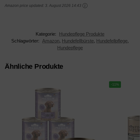
Amazon price updated:
3. August 2026 14:43
Knoten Unterwolle
große Tiere I Schnelle
Verfilzungen bei Hund
Reinigung I +...
und Katze...
Kategorie:
Hundepflege Produkte
Schlagwörter:
Amazon
,
Hundefellbürste
,
Hundefellpflege
,
Hundepflege
Ähnliche Produkte
-11%