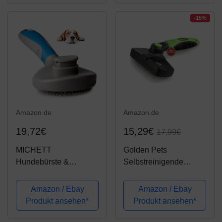
Hasen, Hamster und
Meerschweinchen I +
-15%
Gratis...
Amazon.de
Amazon.de
19,72€
15,29€
17,99€
MICHETT
Golden Pets
Hundebürste &
Selbstreinigende
Katzenbürste mit
Hundebürste &
Massage-Effekt
Katzenbürste I
Amazon / Ebay
Amazon / Ebay
Haustierkamm
Verbesserte Version I
Produkt ansehen*
Produkt ansehen*
Fellpflege Bürste
Kurz bis Langhaar
Unterwollbürste für
geeignet I Kleine -