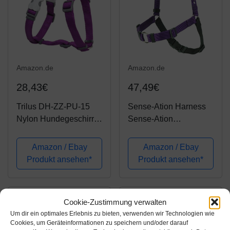
Amazon.de
Amazon.de
28,43€
47,49€
Trilus DH-ZZ-PU-15
Sense-Ation Harness
Nylon Hundegeschirr,
Sense-Ation
violett, S
Hundegeschirr, kein
Ziehen, Größe M/L,
Amazon / Ebay
Amazon / Ebay
Violett
Produkt ansehen*
Produkt ansehen*
Cookie-Zustimmung verwalten
Um dir ein optimales Erlebnis zu bieten, verwenden wir Technologien wie
Cookies, um Geräteinformationen zu speichern und/oder darauf