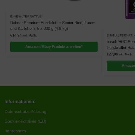
EINE ALTERNATIVE
Dehner Premium Hundefutter Senior Rind, Lamm
und Kartoffeln, 6 x 800 g (4.8 kg)
€
14,94
EINE ALTERNATI
inkl. MwSt.
bosch HPC Senio
Amazon / Ebay Produkt ansehen*
Hunde aller Ras
€
27,99
inkl. MwSt.
Amazon
Informationen:
Datenschutzerklärung
Cookie-Richtlinie (EU)
Impressum