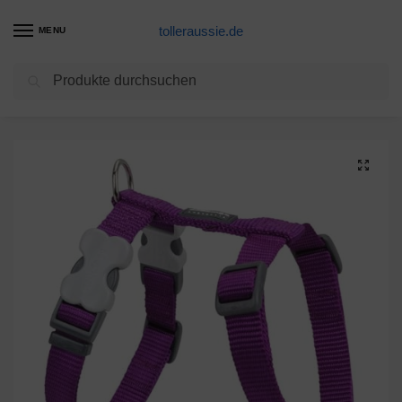
tolleraussie.de
MENU
Suchen
Start
Hundegeschirr Produkte
Trilus DH-ZZ-PU-15 Nylon Hundegeschirr, violett, S
/
/