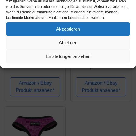
zuzugreifen. Wenn du diesen Technologien zustimmst, können wir Daten
wie das Surfverhalten oder eindeutige IDs auf dieser Website verarbeiten.
Wenn du deine Zustimmung nicht erteilst oder zurückziehst, können
bestimmte Merkmale und Funktionen beeinträchtigt werden.
Akzeptieren
Amazon.de
Amazon.de
Ablehnen
35,89€
25,89€
Einstellungen ansehen
TRUE LOVE
Truelove
TRUELOVE
Hundegeschirr
TLH56512
TLH5651, verhindert
Hundegeschirr,
Zerren, reflektierende
Amazon / Ebay
Amazon / Ebay
reflektierend,
Nähte sorgen für
Produkt ansehen*
Produkt ansehen*
verstellbar, komfortable
Sichtbarkeit in der
Kontrolle, in brillanten
Nacht, für Abenteuer im
Farben
Freien, groß