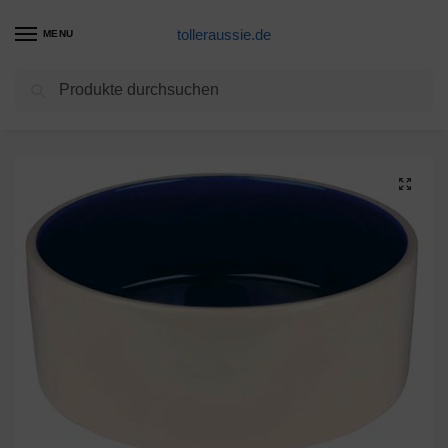
tolleraussie.de
MENU
Suchen
Start
Futternapf Fressnapf Produkte
Trixie 2452 Keramiknapf, 2,3 l/ø 22 cm, creme/blau
/
/