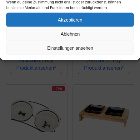
Wenn du deine Zustimmung nicht erteilst oder zurückziehst, können
bestimmte Merkmale und Funktionen beeinträchtigt werden.
Amazon.de
Amazon.de
Akzeptieren
9,39€
12,99€
Ablehnen
TRIXIE Futternapf aus
Trixie 24776
Keramik, Unterseite
Keramiknapf Jimmy,
Einstellungen ansehen
Gummi, 0,4 l/Ø 12 cm,
1,5 l/ø 20 cm, farblich
Grau, Hund
sortiert
Amazon / Ebay
Amazon / Ebay
Produkt ansehen*
Produkt ansehen*
-27%