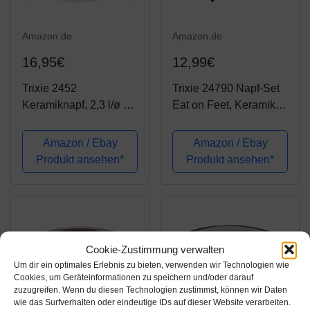
Amazon.de
Amazon.de
16,95€
12,99€
Trixie 2452
Trixie 24790 Napf-Set
Keramiknapf, 2,3 l/ø 22
Eat on Feet, Keramik, 2
cm, creme/blau
× 0,3 l/ø12 cm,
rot/schwarz/creme
Amazon / Ebay
Amazon / Ebay
Produkt ansehen*
Produkt ansehen*
Cookie-Zustimmung verwalten
Um dir ein optimales Erlebnis zu bieten, verwenden wir Technologien wie
Cookies, um Geräteinformationen zu speichern und/oder darauf
zuzugreifen. Wenn du diesen Technologien zustimmst, können wir Daten
wie das Surfverhalten oder eindeutige IDs auf dieser Website verarbeiten.