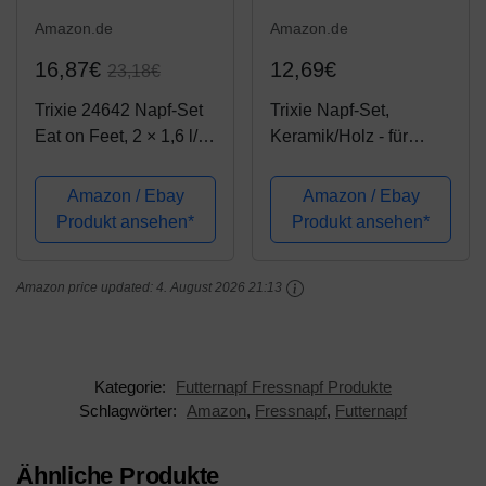
Amazon.de
Amazon.de
16,87€
12,69€
23,18€
Trixie 24642 Napf-Set
Trixie Napf-Set,
Eat on Feet, 2 × 1,6 l/
Keramik/Holz - für
ø20 cm, weiß/schwarz
Hunde 2x0,2 l/10 cm,
28x5x15 cm, schwarz
Amazon / Ebay
Amazon / Ebay
Produkt ansehen*
Produkt ansehen*
Amazon price updated:
4. August 2026 21:13
Kategorie:
Futternapf Fressnapf Produkte
Schlagwörter:
Amazon
,
Fressnapf
,
Futternapf
Ähnliche Produkte