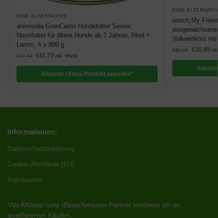
EINE ALTERNATI
EINE ALTERNATIVE
bosch My Friend 
animonda GranCarno Hundefutter Senior,
ausgewachsene 
Nassfutter für ältere Hunde ab 7 Jahren, Rind +
Vollwertkost mit
Lamm, 6 x 800 g
€
26,99
€
31,95
ink
€
11,79
€
17,34
inkl. MwSt.
Amazon
Amazon / Ebay Produkt ansehen*
Informationen:
Datenschutzerklärung
Cookie-Richtlinie (EU)
Impressum
*Als Affiliate- und -Ebay/Amazon-Partner verdiene ich an
qualifizierten Käufen.