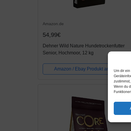
Amazon.de
54,99€
Dehner Wild Nature Hundetrockenfutter
Senior, Hochmoor, 12 kg
Amazon / Ebay Produkt ansehen*
Um dir ein
Geräteinfo
zustimmst,
Wenn du de
Funktionen