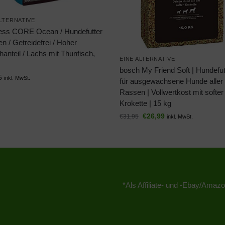
ALTERNATIVE
ess CORE Ocean / Hundefutter
n / Getreidefrei / Hoher
hanteil / Lachs mit Thunfisch,
EINE ALTERNATIVE
bosch My Friend Soft | Hundefut
5
inkl. MwSt.
für ausgewachsene Hunde aller
Rassen | Vollwertkost mit softer
Krokette | 15 kg
€
26,99
€
31,95
inkl. MwSt.
*Als Affiliate- und -Ebay/Amazo