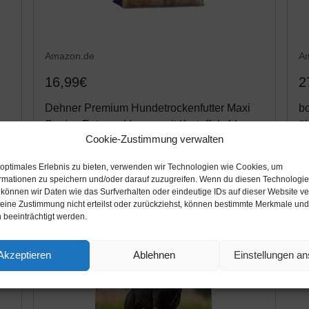
Amazon.de
A
16,99€
2
Dehner Premium Hundetrockenfutter Maxi
bo
Senior, Ente und Lamm mit Kartoffel, 4 kg
äl
Cookie-Zustimmung verwalten
Amazon / Ebay Produkt ansehen*
 optimales Erlebnis zu bieten, verwenden wir Technologien wie Cookies, um
rmationen zu speichern und/oder darauf zuzugreifen. Wenn du diesen Technologi
 können wir Daten wie das Surfverhalten oder eindeutige IDs auf dieser Website ve
ine Zustimmung nicht erteilst oder zurückziehst, können bestimmte Merkmale und
 beeinträchtigt werden.
Akzeptieren
Ablehnen
Einstellungen a