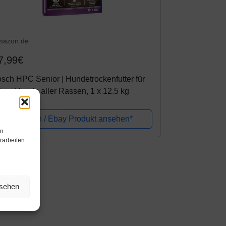
mazon.de
7,99€
sch HPC Senior | Hundetrockenfutter für
tere Hunde aller Rassen, 1 x 12.5 kg
Amazon / Ebay Produkt ansehen*
en
rarbeiten.
nsehen