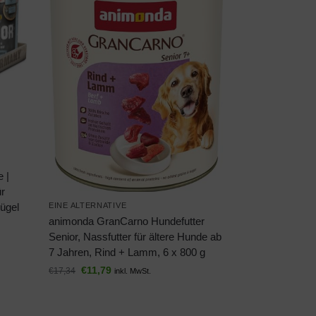
e |
ür
lügel
EINE ALTERNATIVE
animonda GranCarno Hundefutter
Senior, Nassfutter für ältere Hunde ab
7 Jahren, Rind + Lamm, 6 x 800 g
€
11,79
€
17,34
inkl. MwSt.