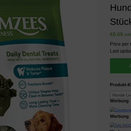
Hund
Stüc
€
8,69
ink
Price per 
Last upda
Produkt-K
Hunde Lec
Werbung
Werbung