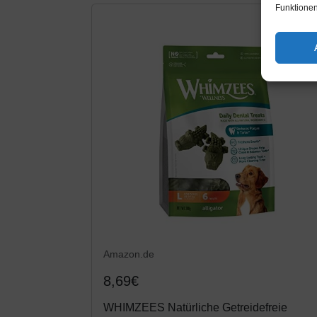
Funktionen
Amazon.de
8,69€
WHIMZEES Natürliche Getreidefreie