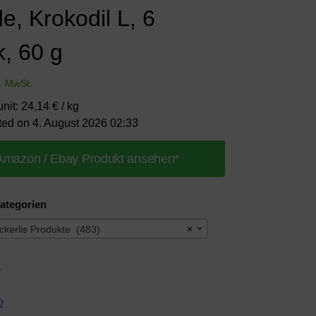
e, Krokodil L, 6
k, 60 g
l. MwSt.
unit: 24,14 € / kg
ted on 4. August 2026 02:33
Amazon / Ebay Produkt ansehen*
ategorien
kerlis Produkte (483)
×